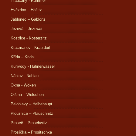
Hradčany - Kummer
Hvězdov – Höflitz
Jablonec – Gablonz
Jezová – Jezowai
Kostřice - Kosterzitz
Kracmanov - Kratzdorf
Křída – Kridai
Kuřívody - Hühnerwasser
Náhlov - Nahlau
Okna - Woken
Olšina – Wolschen
Palohlavy – Halbehaupt
Ploužnice – Plauschnitz
Proseč – Proschwitz
Prosíčka – Prositschka