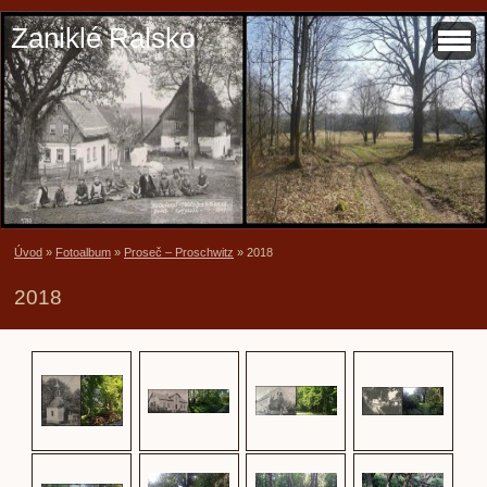
Zaniklé Ralsko
Úvod
»
Fotoalbum
»
Proseč – Proschwitz
»
2018
2018