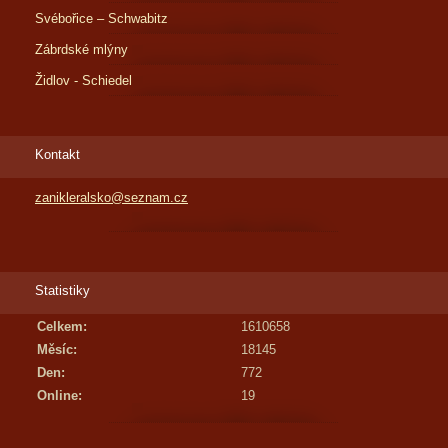
Svébořice – Schwabitz
Zábrdské mlýny
Židlov - Schiedel
Kontakt
zanikleralsko@seznam.cz
Statistiky
Celkem:
1610658
Měsíc:
18145
Den:
772
Online:
19