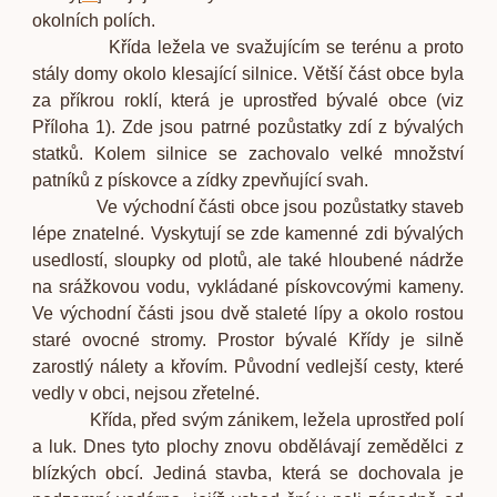
okolních polích.
Křída ležela ve svažujícím se terénu a proto
stály domy okolo klesající silnice. Větší část obce byla
za příkrou roklí, která je uprostřed bývalé obce (viz
Příloha 1). Zde jsou patrné pozůstatky zdí z bývalých
statků. Kolem silnice se zachovalo velké množství
patníků z pískovce a zídky zpevňující svah.
Ve východní části obce jsou pozůstatky staveb
lépe znatelné. Vyskytují se zde kamenné zdi bývalých
usedlostí, sloupky od plotů, ale také hloubené nádrže
na srážkovou vodu, vykládané pískovcovými kameny.
Ve východní části jsou dvě staleté lípy a okolo rostou
staré ovocné stromy. Prostor bývalé Křídy je silně
zarostlý nálety a křovím. Původní vedlejší cesty, které
vedly v obci, nejsou zřetelné.
Křída, před svým zánikem, ležela uprostřed polí
a luk. Dnes tyto plochy znovu obdělávají zemědělci z
blízkých obcí. Jediná stavba, která se dochovala je