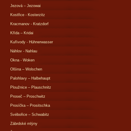
Jezová – Jezowai
Kostřice - Kosterzitz
Kracmanov - Kratzdorf
Křída – Kridai
Kuřívody - Hühnerwasser
Náhlov - Nahlau
Okna - Woken
Olšina – Wolschen
Palohlavy – Halbehaupt
Ploužnice – Plauschnitz
Proseč – Proschwitz
Prosíčka – Prositschka
Svébořice – Schwabitz
Zábrdské mlýny