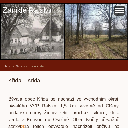
Zaniklé Ralsko
Úvod
»
Obce
»
Křída – Kridai
Křída – Kridai
Bývalá obec Křída se nachází ve východním okraji
bývalého VVP Ralsko, 1,5 km severně od Olšiny,
nedaleko obory Židlov. Obcí prochází silnice, která
vedla z Kuřívod do Osečné. Obec tvořily převážně
statky
a jejich obyvatelé nacházeli obživu na
[
29
]