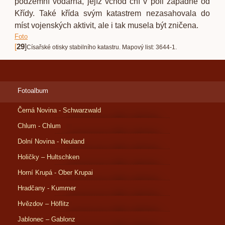
podzemní vodárna, jejíž vchod ční v poli západně od
Křídy. Také křída svým katastrem nezasahovala do
míst vojenských aktivit, ale i tak musela být zničena.
Foto
[
29
]
Císařské otisky stabilního katastru. Mapový list: 3644-1.
Fotoalbum
Černá Novina - Schwarzwald
Chlum - Chlum
Dolní Novina - Neuland
Holičky – Hultschken
Horní Krupá - Ober Krupai
Hradčany - Kummer
Hvězdov – Höflitz
Jablonec – Gablonz