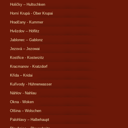
Holičky – Hultschken
Horní Krupá - Ober Krupai
Hradčany - Kummer
Hvězdov – Höflitz
Jablonec – Gablonz
Jezová – Jezowai
Kostřice - Kosterzitz
Kracmanov - Kratzdorf
Křída – Kridai
Kuřívody - Hühnerwasser
Náhlov - Nahlau
Okna - Woken
Olšina – Wolschen
Palohlavy – Halbehaupt