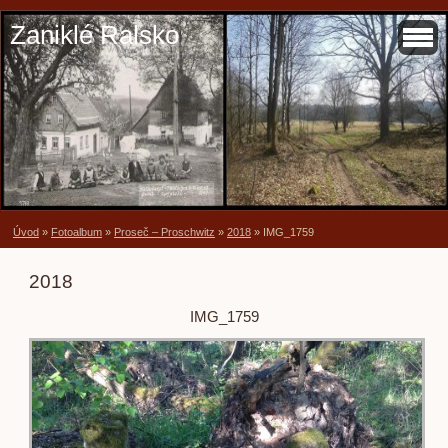
Zaniklé Ralsko
Úvod
»
Fotoalbum
»
Proseč – Proschwitz
»
2018
»
IMG_1759
2018
IMG_1759