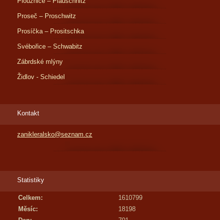
Ploužnice – Plauschnitz
Proseč – Proschwitz
Prosíčka – Prositschka
Svébořice – Schwabitz
Zábrdské mlýny
Židlov - Schiedel
Kontakt
zanikleralsko@seznam.cz
Statistiky
Celkem:
1610799
Měsíc:
18198