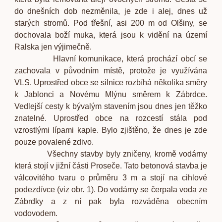
do dnešních dob nezměnila, je zde i alej, dnes už
starých stromů. Pod třešní, asi 200 m od Olšiny, se
dochovala boží muka, která jsou k vidění na území
Ralska jen výjimečně.
Hlavní komunikace, která prochází obcí se
zachovala v původním místě, protože je využívána
VLS. Uprostřed obce se silnice rozbíhá několika směry
k Jablonci a Novému Mlýnu směrem k Zábrdce.
Vedlejší cesty k bývalým stavením jsou dnes jen těžko
znatelné. Uprostřed obce na rozcestí stála pod
vzrostlými lípami kaple. Bylo zjištěno, že dnes je zde
pouze povalené zdivo.
Všechny stavby byly zničeny, kromě vodárny
která stojí v jižní části Proseče. Tato betonová stavba je
válcovitého tvaru o průměru 3 m a stojí na cihlové
podezdívce (viz obr. 1). Do vodárny se čerpala voda ze
Zábrdky a z ní pak byla rozváděna obecním
vodovodem.