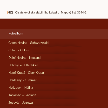
[
42
]
Císařské otisky stabilního katastru. Mapový list: 3644-1.
Fotoalbum
Černá Novina - Schwarzwald
Chlum - Chlum
Dolní Novina - Neuland
Holičky – Hultschken
Horní Krupá - Ober Krupai
Hradčany - Kummer
Hvězdov – Höflitz
Jablonec – Gablonz
Jezová – Jezowai