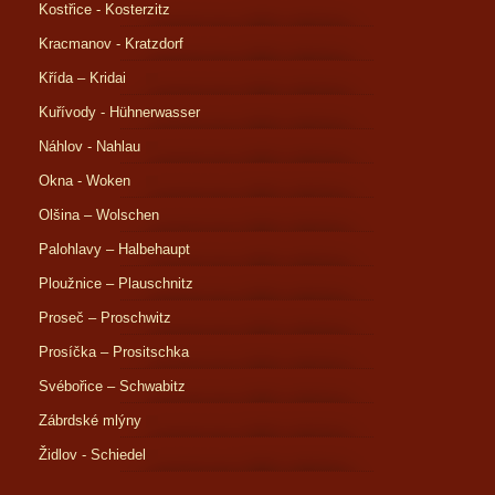
Kostřice - Kosterzitz
Kracmanov - Kratzdorf
Křída – Kridai
Kuřívody - Hühnerwasser
Náhlov - Nahlau
Okna - Woken
Olšina – Wolschen
Palohlavy – Halbehaupt
Ploužnice – Plauschnitz
Proseč – Proschwitz
Prosíčka – Prositschka
Svébořice – Schwabitz
Zábrdské mlýny
Židlov - Schiedel