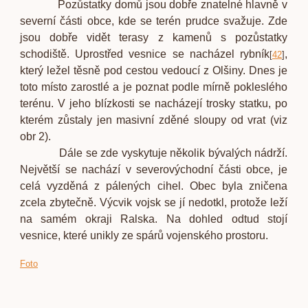
Pozůstatky domů jsou dobře znatelné hlavně v
severní části obce, kde se terén prudce svažuje. Zde
jsou dobře vidět terasy z kamenů s pozůstatky
schodiště. Uprostřed vesnice se nacházel rybník
,
[
42
]
který ležel těsně pod cestou vedoucí z Olšiny. Dnes je
toto místo zarostlé a je poznat podle mírně pokleslého
terénu. V jeho blízkosti se nacházejí trosky statku, po
kterém zůstaly jen masivní zděné sloupy od vrat (viz
obr 2).
Dále se zde vyskytuje několik bývalých nádrží.
Největší se nachází v severovýchodní části obce, je
celá vyzděná z pálených cihel. Obec byla zničena
zcela zbytečně. Výcvik vojsk se jí nedotkl, protože leží
na samém okraji Ralska. Na dohled odtud stojí
vesnice, které unikly ze spárů vojenského prostoru.
Foto