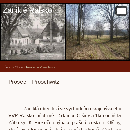
Zaniklé Ralsko
Úvod
»
Obce
»
Proseč – Proschwitz
Proseč – Proschwitz
Zaniklá obec leží ve východním okraji bývalého
VVP Ralsko, přibližně 1,5 km od Olšiny a 1km od říčky
Zábrdky. K Proseči uhýbala prašná cesta z Olšiny,
která byla lemovaná alejí ovocných stromů. Cesta se