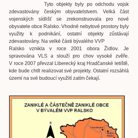
Tyto objekty byly po odchodu vojsk
zdevastovány českým obyvatelstvem. Velká část
vojenských sídlišť se zrekonstruovala pro nové
obyvatele obce Ralsko. Vhodné nebytové prostory byly
využity k podnikání, ostatní objekty zůstávají
zdevastovány. Na velké části bývalého VVP
Ralsko
vznikla v roce 2001 obora Židlov. Je
spravována VLS a slouží pro chov vysoké zvěře.
V roce 2007 převzal Liberecký kraj Hradčanské letiště,
kde bude chtít realizovat své projekty. Ostatní rozsáhlá
území na své budoucí využití zatím čekají.