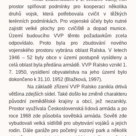
prostor splňovat podmínky pro kooperaci několika
druhů vojsk, která potřebovala cvičit v těžkých
terénních podmínkách. Pro vojenské účely bylo nutné
zajistit velké plochy pro cvičiště a dopad munice.
Území budoucího VVP těmto požadavkům zcela
odpovídalo. Proto byla pro zbudování nového
vojenského prostoru vybrána oblast Ralska. V letech
1946 – 52 byly obce v území postupně vysídleny a
celá oblast byla předána armádě. VVP Ralsko vznikl 1.
7. 1950, vysídlení obyvatelstva na jeho území bylo
dokončeno k 31.10. 1952 (Blažková, 1997).
Na základě zřízení VVP Ralsko zanikla drtivá
většina zdejších sídel. Také došlo ke změně charakteru
původní zemědělské krajiny a obcí, jež nezanikly.
Prostor využívala Československá lidová armáda a po
roce 1968 zde působila sovětská armáda. Sověti zde
vybudovali velká sídliště pro ubytování vojáků a jejich
rodin. Dále garáže pro početný vozový park a několik