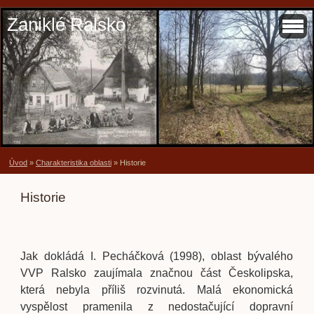
Zaniklé Ralsko
Úvod
»
Charakteristika oblasti
»
Historie
Historie
Jak dokládá I. Pecháčková (1998), oblast bývalého
VVP Ralsko zaujímala značnou část Českolipska,
která nebyla příliš rozvinutá. Malá ekonomická
vyspělost pramenila z nedostačující dopravní