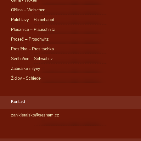
Okna - Woken
Olšina – Wolschen
Palohlavy – Halbehaupt
Ploužnice – Plauschnitz
Proseč – Proschwitz
Prosíčka – Prositschka
Svébořice – Schwabitz
Zábrdské mlýny
Židlov - Schiedel
Kontakt
zanikleralsko@seznam.cz