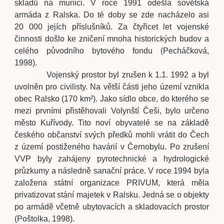
skladů na munici. V roce 1991 odešla sovětská
armáda z Ralska. Do té doby se zde nacházelo asi
20 000 jejích příslušníků. Za čtyřicet let vojenské
činnosti došlo ke zničení mnoha historických budov a
celého původního bytového fondu (Pecháčková,
1998).
Vojenský prostor byl zrušen k 1.1. 1992 a byl
uvolněn pro civilisty. Na větší části jeho území vznikla
obec Ralsko (170 km²). Jako sídlo obce, do kterého se
mezi prvními přistěhovali Volynští Češi, bylo určeno
město Kuřívody. Tito noví obyvatelé se na základě
českého občanství svých předků mohli vrátit do Čech
z území postiženého havárií v Černobylu. Po zrušení
VVP byly zahájeny pyrotechnické a hydrologické
průzkumy a následně sanační práce. V roce 1994 byla
založena státní organizace PRIVUM, která měla
privatizovat stání majetek v Ralsku. Jedná se o objekty
po armádě včetně ubytovacích a skladovacích prostor
(Poštolka, 1998).