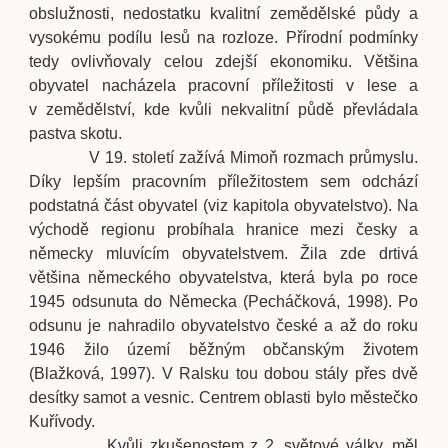
obslužnosti, nedostatku kvalitní zemědělské půdy a
vysokému podílu lesů na rozloze. Přírodní podmínky
tedy ovlivňovaly celou zdejší ekonomiku. Většina
obyvatel nacházela pracovní příležitosti v lese a
v zemědělství, kde kvůli nekvalitní půdě převládala
pastva skotu.
V 19. století zažívá Mimoň rozmach průmyslu.
Díky lepším pracovním příležitostem sem odchází
podstatná část obyvatel (viz kapitola obyvatelstvo). Na
východě regionu probíhala hranice mezi česky a
německy mluvícím obyvatelstvem. Žila zde drtivá
většina německého obyvatelstva, která byla po roce
1945 odsunuta do Německa (Pecháčková, 1998). Po
odsunu je nahradilo obyvatelstvo české a až do roku
1946 žilo území běžným občanským životem
(Blažková, 1997). V Ralsku tou dobou stály přes dvě
desítky samot a vesnic. Centrem oblasti bylo městečko
Kuřívody.
Kvůli zkušenostem z 2. světové války, měl