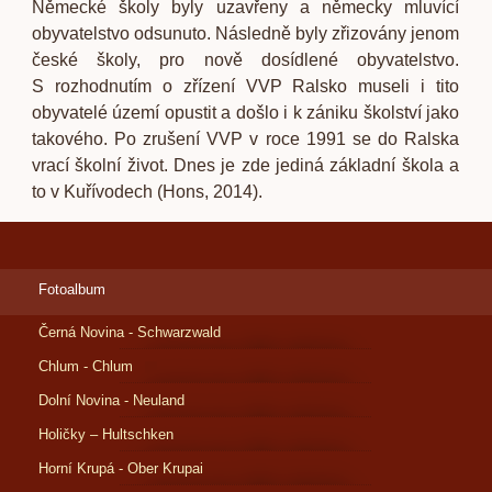
Německé školy byly uzavřeny a německy mluvící
obyvatelstvo odsunuto. Následně byly zřizovány jenom
české školy, pro nově dosídlené obyvatelstvo.
S rozhodnutím o zřízení VVP Ralsko museli i tito
obyvatelé území opustit a došlo i k zániku školství jako
takového. Po zrušení VVP v roce 1991 se do Ralska
vrací školní život. Dnes je zde jediná základní škola a
to v Kuřívodech (Hons, 2014).
Fotoalbum
Černá Novina - Schwarzwald
Chlum - Chlum
Dolní Novina - Neuland
Holičky – Hultschken
Horní Krupá - Ober Krupai