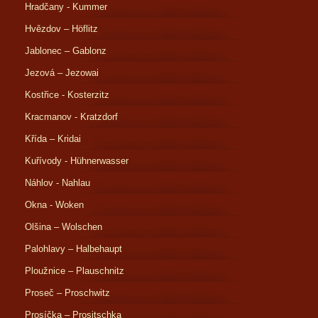
Hradčany - Kummer
Hvězdov – Höflitz
Jablonec – Gablonz
Jezová – Jezowai
Kostřice - Kosterzitz
Kracmanov - Kratzdorf
Křída – Kridai
Kuřívody - Hühnerwasser
Náhlov - Nahlau
Okna - Woken
Olšina – Wolschen
Palohlavy – Halbehaupt
Ploužnice – Plauschnitz
Proseč – Proschwitz
Prosíčka – Prositschka