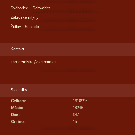
Svébořice – Schwabitz
Zábrdské mlýny
Židlov - Schiedel
Kontakt
zanikleralsko@seznam.cz
Statistiky
Celkem:
1610995
Měsíc:
18246
Den:
647
Online:
15