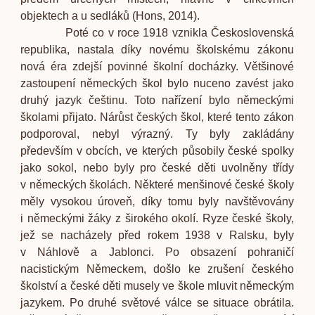
objektech a u sedláků
(
Hons, 2014).
Poté co v roce 1918 vznikla Československá
republika, nastala díky novému školskému zákonu
nová éra zdejší povinné školní docházky. Většinové
zastoupení německých škol bylo nuceno zavést jako
druhý jazyk češtinu. Toto nařízení bylo německými
školami přijato. Nárůst českých škol, které tento zákon
podporoval, nebyl výrazný. Ty byly zakládány
především v obcích, ve kterých působily české spolky
jako sokol, nebo byly pro české děti uvolněny třídy
v německých školách. Některé menšinové české školy
měly vysokou úroveň, díky tomu byly navštěvovány
i německými žáky z širokého okolí. Ryze české školy,
jež se nacházely před rokem 1938 v Ralsku, byly
v Náhlově a Jablonci. Po obsazení pohraničí
nacistickým Německem, došlo ke zrušení českého
školství a české děti musely ve škole mluvit německým
jazykem. Po druhé světové válce se situace obrátila.