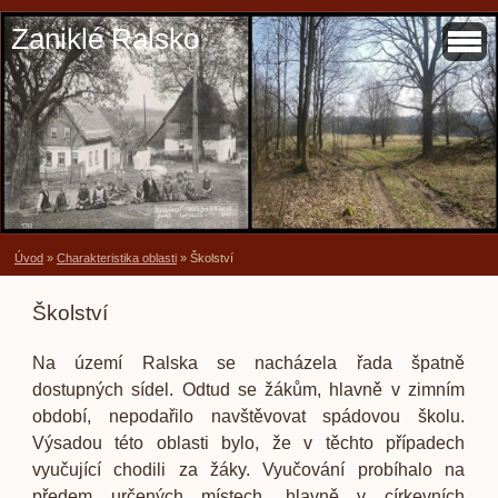
Zaniklé Ralsko
Úvod
»
Charakteristika oblasti
»
Školství
Školství
Na území Ralska se nacházela řada špatně
dostupných sídel. Odtud se žákům, hlavně v zimním
období, nepodařilo navštěvovat spádovou školu.
Výsadou této oblasti bylo, že v těchto případech
vyučující chodili za žáky. Vyučování probíhalo na
předem určených místech, hlavně v církevních