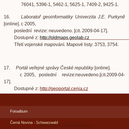
76041, 5396-1, 5462-1, 5625-1, 7409-2, 9425-1.
16.
Laboratoř geoinformatiky Univerzita J.E. Purkyně
[online]. c
2005,
poslední revize: neuvedeno. [cit. 2009-04-17].
Dostupné z:
http:
//oldmaps.
Třetí vojenské mapování. Mapové listy: 3753, 3754.
17.
Portál veřejné správy České republiky
[online].
c 2005, poslední revize:neuvedeno.[cit.2009-04-
17].
Dostupné z:
http://geoportal.cenia.cz
Fotoalbum
Černá Novina - Schwarzwald