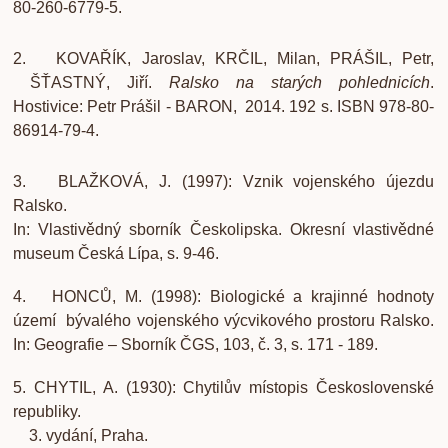
80-260-6779-5.
2. KOVAŘÍK, Jaroslav, KRČIL, Milan, PRÁŠIL, Petr,
ŠŤASTNÝ, Jiří.
Ralsko na starých pohlednicích
.
Hostivice:
Petr Prášil - BARON,
2014. 192 s. ISBN 978-80-
86914-79-4.
3. BLAŽKOVÁ, J. (1997): Vznik vojenského újezdu
Ralsko.
In: Vlastivědný sborník Českolipska. Okresní vlastivědné
museum
Česká Lípa, s. 9-46.
4. HONCŮ, M. (1998): Biologické a krajinné hodnoty
území bývalého vojenského výcvikového prostoru Ralsko.
In: Geografie – Sborník ČGS, 103, č. 3, s. 171 - 189.
5. CHYTIL, A. (1930): Chytilův místopis Československé
republiky.
3. vydání, Praha.