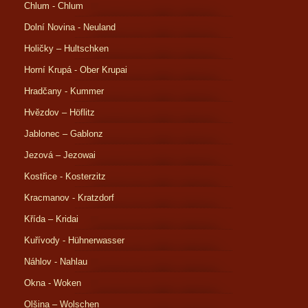
Chlum - Chlum
Dolní Novina - Neuland
Holičky – Hultschken
Horní Krupá - Ober Krupai
Hradčany - Kummer
Hvězdov – Höflitz
Jablonec – Gablonz
Jezová – Jezowai
Kostřice - Kosterzitz
Kracmanov - Kratzdorf
Křída – Kridai
Kuřívody - Hühnerwasser
Náhlov - Nahlau
Okna - Woken
Olšina – Wolschen