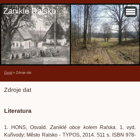
Zaniklé Ralsko
Úvod
»
Zdroje dat
Zdroje dat
Literatura
1. HONS, Osvald.
Zaniklé obce kolem Ralska
. 1. vyd.
Kuřívody: Město Ralsko - TYPOS, 2014. 511 s. ISBN
978-