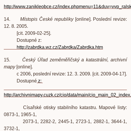
http://www.zanikleobce.cz/index.phpmenu=11&duv=vvp_rals
14.
Místopis České republiky
[online]. Poslední revize:
12. 8. 2005.
[cit. 2009-02-25].
Dostupné z:
http://zabrdka.wz.cz/Zabrdka/Zabrdka.htm
15.
Český Úřad zeměměřičský a katastrální, archivní
mapy
[online].
c 2006, poslední revize: 12. 3. 2009. [cit. 2009-04-17].
Dostupné
z:
http://archivnimapy.cuzk.cz/cio/data/main/cio_main_02_index
Císařské otisky stabilního katastru. Mapové listy:
0873-1, 1965-1,
2073-1, 2282-2, 2445-1, 2723-1, 2882-1, 3644-1,
3732-1,