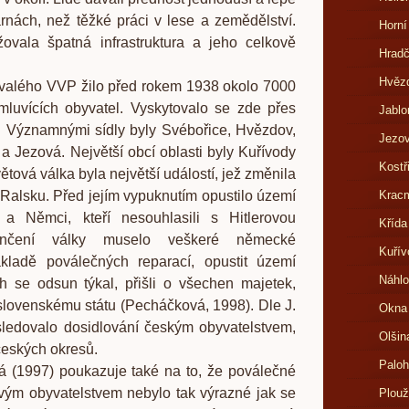
rnách, než těžké práci v lese a zemědělství.
Horní
ižovala špatná infrastruktura a jeho celkově
Hrad
Hvězd
o VVP žilo před rokem 1938 okolo 7000
luvících obyvatel. Vyskytovalo se zde přes
Jablo
. Významnými sídly byly Svébořice, Hvězdov,
Jezov
a Jezová. Největší obcí oblasti byly Kuřívody
Kostř
větová válka byla největší událostí, jež změnila
 Ralsku. Před jejím vypuknutím opustilo území
Kracm
 a Němci, kteří nesouhlasili s Hitlerovou
Křída
končení války muselo veškeré německé
Kuřív
ákladě poválečných reparací, opustit území
Náhlo
ch se odsun týkal, přišli o všechen majetek,
slovenskému státu (Pecháčková, 1998). Dle J.
Okna
ledovalo dosidlování českým obyvatelstvem,
Olšin
českých okresů.
Paloh
7) poukazuje také na to, že poválečné
vým obyvatelstvem nebylo tak výrazné jak se
Plouž