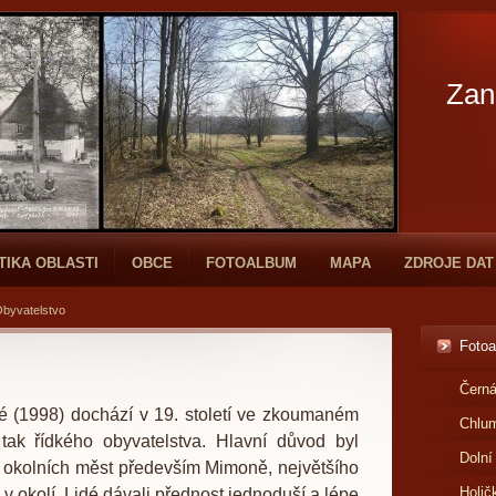
Zan
TIKA OBLASTI
OBCE
FOTOALBUM
MAPA
ZDROJE DAT
byvatelstvo
Foto
Černá
é (1998) dochází v 19. století ve zkoumaném
Chlu
tak řídkého obyvatelstva. Hlavní důvod byl
Dolní
okolních měst především Mimoně, největšího
Holič
v okolí. Lidé dávali přednost jednoduší a lépe