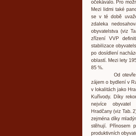
očekávalo. Pro možné
Mezi lidmi také pan
se v té době uvažo
zdaleka nedosahov
obyvatelstva (viz T
zřízení VVP defin
stabilizace obyvatel
po dosídlení nacház
oblastí. Mezi lety 19
85 %.
Od otevření pros
zájem o bydlení v R
v lokalitách jako Hr
Kuřívody. Díky reko
nejvíce obyvatel
Hradčany (viz Tab. 2
zejména díky mladým
stěhují. Přínosem p
produktivních obyvat