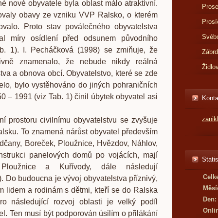
 nové obyvatele byla oblast málo atraktivní.
Prose
ovaly obavy ze vzniku VVP Ralsko, o kterém
Prosí
valo. Proto stav poválečného obyvatelstva
Svébo
al míry osídlení před odsunem původního
ab. 1). I. Pecháčková (1998) se zmiňuje, že
Zábr
itivně znamenalo, že nebude nikdy reálná
Židlo
stva a obnova obcí. Obyvatelstvo, které se zde
elo, bylo vystěhováno do jiných pohraničních
50 – 1991 (viz Tab. 1) činil úbytek obyvatel asi
Konta
zani
toru civilnímu obyvatelstvu se zvyšuje
alsku. To znamená nárůst obyvatel především
adčany, Boreček, Ploužnice, Hvězdov, Náhlov,
nstrukci panelových domů po vojácích, mají
Statis
 Ploužnice a Kuřívody, dále následují
Celk
). Do budoucna je vývoj obyvatelstva příznivý,
Měsí
 lidem a rodinám s dětmi, kteří se do Ralska
Den:
ro následující rozvoj oblasti je velký podíl
Onli
el. Ten musí být podporován úsilím o přilákání