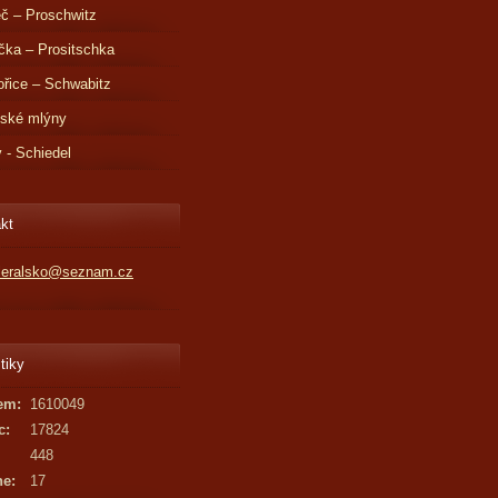
č – Proschwitz
čka – Prositschka
řice – Schwabitz
dské mlýny
v - Schiedel
kt
kleralsko@seznam.cz
tiky
em:
1610049
c:
17824
448
ne:
17