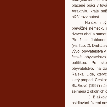
placené práci v tová
Atraktivitu kraje sn
nižší rozvinutost.
Na území bývaléh
převážně německy m
dvacet obcí a samot
Ploužnice, Jablonec 
(viz Tab. 2). Druhá s
vývoj obyvatelstva v
české obyvatelstvo
politikou. Po s
obyvatelstvo, na z
Ralska. Lidé, který
který propadl Česko
Blažkové (1997) nás
zejména z okolních 
J. Blažková (199
osidlování území no