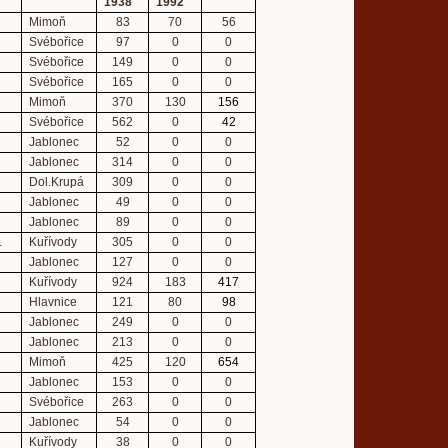
1938
1992
Mimoň
83
70
56
Svébořice
97
0
0
Svébořice
149
0
0
Svébořice
165
0
0
Mimoň
370
130
156
Svébořice
562
0
42
Jablonec
52
0
0
Jablonec
314
0
0
Dol.Krupá
309
0
0
Jablonec
49
0
0
Jablonec
89
0
0
.
Kuřívody
305
0
0
Jablonec
127
0
0
Kuřívody
924
183
417
Hlavnice
121
80
98
Jablonec
249
0
0
Jablonec
213
0
0
Mimoň
425
120
654
Jablonec
153
0
0
Svébořice
263
0
0
Jablonec
54
0
0
Kuřívody
38
0
0