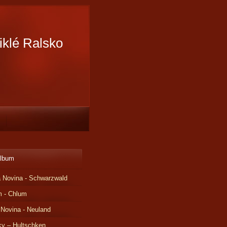
iklé Ralsko
album
 Novina - Schwarzwald
m - Chlum
 Novina - Neuland
ky – Hultschken