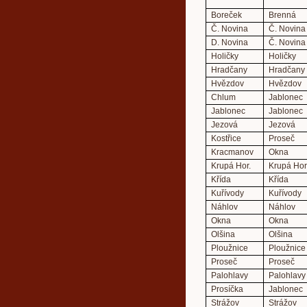
Boreček
Brenná
Č. Novina
Č. Novina
D. Novina
Č. Novina
Holičky
Holičky
Hradčany
Hradčany
Hvězdov
Hvězdov
Chlum
Jablonec
Jablonec
Jablonec
Jezová
Jezová
Kostřice
Proseč
Kracmanov
Okna
Krupá Hor.
Krupá Hor
Křída
Křída
Kuřívody
Kuřívody
Náhlov
Náhlov
Okna
Okna
Olšina
Olšina
Ploužnice
Ploužnice
Proseč
Proseč
Palohlavy
Palohlavy
Prosíčka
Jablonec
Strážov
Strážov