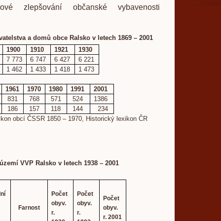
kové zlepšování občanské vybavenosti
vatelstva a domů obce Ralsko v letech 1869 – 2001
1900
1910
1921
1930
7 773
6 747
6 427
6 221
1 462
1 433
1 418
1 473
1961
1970
1980
1991
2001
831
768
571
524
1386
186
157
118
144
234
xikon obcí ČSSR 1850 – 1970, Historický lexikon ČR
 území VVP Ralsko v letech 1938 – 2001
ní
Počet
Počet
Počet
obyv.
obyv.
Farnost
obyv.
r.
r.
r. 2001