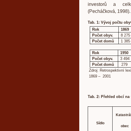
investorů a cel
(Pecháčková, 1998).
Tab. 1: Vývoj počtu oby
Rok
1869
Počet obyv.
8 275
Počet domů
1 385
Rok
1950
Počet obyv.
3 494
Počet domů
279
Zdroj: Retrospektivní le
1869 – 2001
Tab. 2: Přehled obcí na
Katastrál
Sídlo
obec