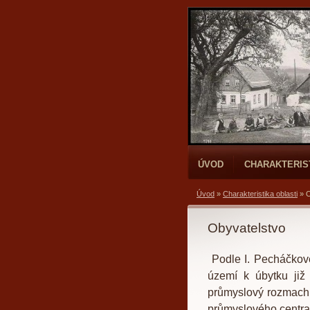
ÚVOD
CHARAKTERIS
Úvod
»
Charakteristika oblasti
»
O
Obyvatelstvo
Podle I. Pecháčkov
území k úbytku již 
průmyslový rozmach 
průmyslového centra 