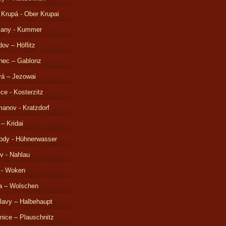
 Krupá - Ober Krupai
čany - Kummer
ov – Höflitz
nec – Gablonz
á – Jezowai
ice - Kosterzitz
anov - Kratzdorf
 – Kridai
ody - Hühnerwasser
v - Nahlau
 - Woken
a – Wolschen
lavy – Halbehaupt
nice – Plauschnitz