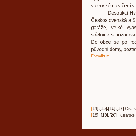
vojenském cvičení v
Destrukci Hvězdov
Československá a So
garáže, velké vya
střelnice s pozorova
Do obce se po roce
původní domy, posta
Fotoalbum
[
14
]
,
[
15
]
,
[
16
]
,
[
17
]
Císařs
[
18
]
,
[
19
]
,
[
20
]
Císařské 