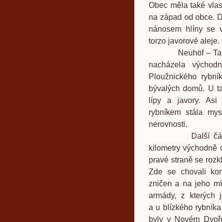
Obec měla také vlast
na západ od obce. D
nánosem hlíny se v
torzo javorové aleje.
Neuhöf – Tato část
nacházela východ
Ploužnického rybní
bývalých domů. U t
lípy a javory. As
rybníkem stála mys
nerovnosti.
Další část Hvěz
kilometry východně 
pravé straně se rozkl
Zde se chovali ko
zničen a na jeho mí
armády, z kterých 
a u blízkého rybníka
byly v Novém Dvoře