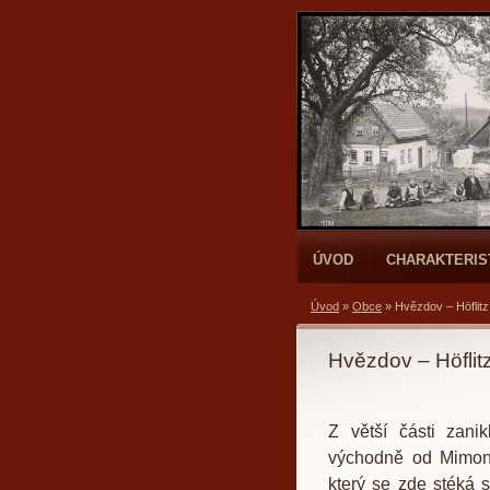
ÚVOD
CHARAKTERIS
Úvod
»
Obce
»
Hvězdov – Höflitz
Hvězdov – Höflit
Z větší části zani
východně od Mimoně
který se zde stéká 