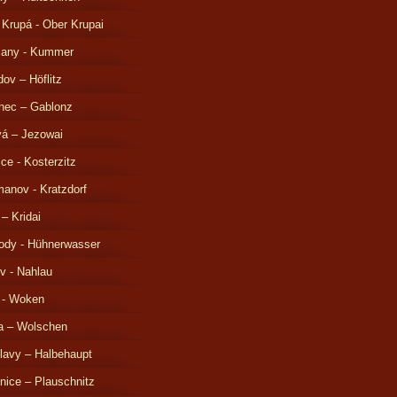
 Krupá - Ober Krupai
čany - Kummer
ov – Höflitz
nec – Gablonz
á – Jezowai
ice - Kosterzitz
anov - Kratzdorf
 – Kridai
ody - Hühnerwasser
v - Nahlau
 - Woken
a – Wolschen
lavy – Halbehaupt
nice – Plauschnitz