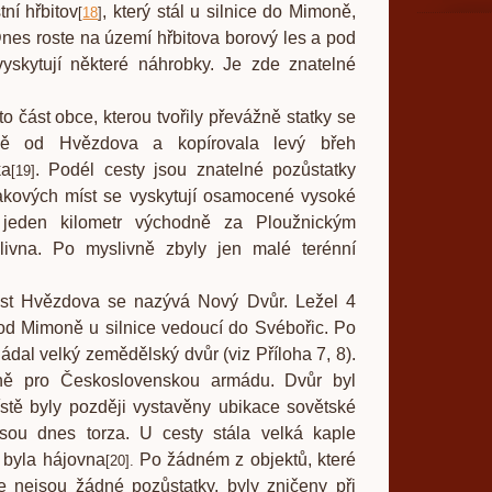
ní hřbitov
, který stál u silnice do Mimoně,
[
18
]
nes roste na území hřbitova borový les a pod
yskytují některé náhrobky. Je zde znatelné
 obce, kterou tvořily převážně statky se
ně od Hvězdova a kopírovala levý břeh
ka
. Podél cesty jsou znatelné pozůstatky
[
19
]
akových míst se vyskytují osamocené vysoké
i jeden kilometr východně za Ploužnickým
livna. Po myslivně zbyly jen malé terénní
dova se nazývá Nový Dvůr. Ležel 4
od Mimoně u silnice vedoucí do Svébořic. Po
ádal velký zemědělský dvůr (viz Příloha 7, 8).
ně pro Československou armádu. Dvůr byl
stě byly později vystavěny ubikace sovětské
jsou dnes torza. U cesty stála velká kaple
 byla hájovna
Po žádném z objektů, které
[
20
]
.
 nejsou žádné pozůstatky, byly zničeny při