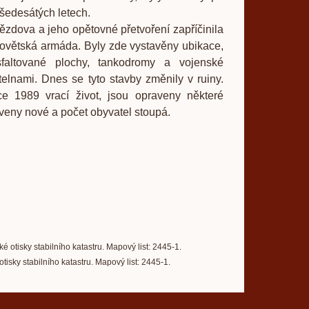
 šedesátých letech.
a a jeho opětovné přetvoření zapříčinila
větská armáda. Byly zde vystavěny ubikace,
sfaltované plochy, tankodromy a vojenské
telnami. Dnes se tyto stavby změnily v ruiny.
 1989 vrací život, jsou opraveny některé
veny nové a počet obyvatel stoupá.
ké otisky stabilního katastru. Mapový list: 2445-1.
otisky stabilního katastru. Mapový list: 2445-1.