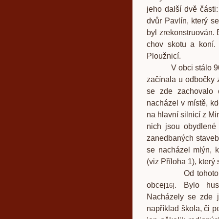
jeho další dvě části
dvůr Pavlín, který s
byl zrekonstruován. 
chov skotu a koní.
Ploužnicí.
V obci stálo 90 do
začínala u odbočky 
se zde zachovalo 
nacházel v místě, k
na hlavní silnicí z M
nich jsou obydlené 
zanedbaných staveb 
se nacházel mlýn, kt
(viz Příloha 1), který 
Od tohoto místa 
obce
. Bylo hus
[
16
]
Nacházely se zde j
například škola, či p