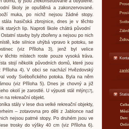
ch domů, ty jsou zrekonstruované a obydlené.
Prose
odní školy je opuštěná a zakonzervované.
Prosí
boží muka, po nichž nejsou žádné stopy.
stála hasičská zbrojnice, dnes je v těchto
Svébo
ik starých lip. Naproti škole chátrá původní
Zábr
Ostatní stavby byly zbořeny a nejsou po nich
Židlo
místě, kde silnice uhýbá vpravo k potoku, se
stinec (viz Příloha 3), jenž byl velice
v těchto místech roste pouze vysoká tráva.
Konta
ísta stojí několik původních domů, které jsou
z Příloha 4). V obci se nachází Hvězdovský
zani
oval vody Svébořického potoka. Byla na něm
árnou (viz Příloha 5). Dnes je chovný a již
jeho okolí je zarostlé. U výpusti stál mlýn
,
[
17
]
Statis
n na rekreační objekt.
tály v lese dva velké rekreační objekty,
Celk
rheim – zotavovna pro děti z Jablonce nad
Měsí
nich nejsou patrné stopy. Po druhém jsou ve
Den:
Onli
ese trosky do výšky 40 cm (viz Příloha 6).