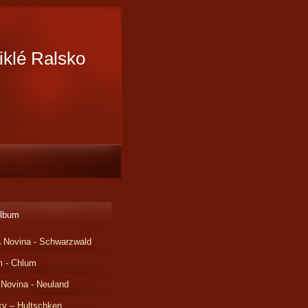
iklé Ralsko
album
 Novina - Schwarzwald
m - Chlum
 Novina - Neuland
ky – Hultschken