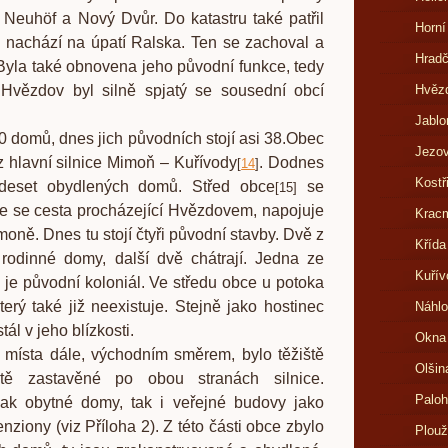
: Neuhöf a Nový Dvůr. Do katastru také patřil
Horní
e nachází na úpatí Ralska. Ten se zachoval a
Hrad
Byla také obnovena jeho původní funkce, tedy
 Hvězdov byl silně spjatý se sousední obcí
Hvězd
Jablo
mů, dnes jich původních stojí asi 38.Obec
Jezov
z hlavní silnice Mimoň – Kuřívody
. Dodnes
[
14
]
Kostř
deset obydlených domů. Střed obce
se
[
15
]
de se cesta procházející Hvězdovem, napojuje
Kracm
imoně. Dnes tu stojí čtyři původní stavby. Dvě z
Křída
rodinné domy, další dvě chátrají. Jedna ze
Kuřív
je původní koloniál. Ve středu obce u potoka
erý také již neexistuje. Stejně jako hostinec
Náhlo
stál v jeho blízkosti.
Okna
dále, východním směrem, bylo těžiště
Olšin
tě zastavěné po obou stranách silnice.
Paloh
ak obytné domy, tak i veřejné budovy jako
enziony (viz Příloha 2). Z této části obce zbylo
Plouž