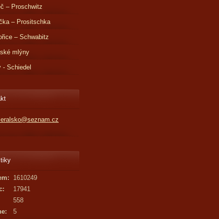
č – Proschwitz
čka – Prositschka
řice – Schwabitz
dské mlýny
v - Schiedel
kt
kleralsko@seznam.cz
tiky
em:
1610249
c:
17941
558
ne:
5