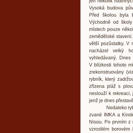
jen několik rodinný
Vysoká budova pův
Před školou byla 
Východně od školy 
místech pouze někol
zemědělské stavení. 
větší pozůstatky. V 
nacházel velký ho
vyhledávaný. Dnes 
V blízkosti tohoto m
zrekonstruovány (vi
rybník, který zadrž
zřízena pláž s plov
neslouží k rekreaci, 
jenž je dnes přestavě
Nedaleko rybníka s
zvané IMKA a Kinde
Nisou. Po prvním z 
vzrostlém borovém l