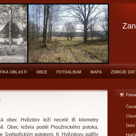
Zan
TIKA OBLASTI
OBCE
FOTOALBUM
MAPA
ZDROJE DAT
Foto
z
Černá
Chlu
klá obec Hvězdov leží necelé tři kilometry
Dolní
. Obec ležela podél Ploužnického potoka,
se Svébořickým potokem. K Hvězdovu patřily
Holič