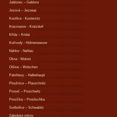
Jablonec – Gablonz
Jezová – Jezowai
Kostřice - Kosterzitz
Kracmanov - Kratzdorf
Křída – Kridai
Kuřívody - Hühnerwasser
Náhlov - Nahlau
Okna - Woken
Olšina – Wolschen
Palohlavy – Halbehaupt
Ploužnice – Plauschnitz
Proseč – Proschwitz
Prosíčka – Prositschka
Svébořice – Schwabitz
Zábrdské mlýny