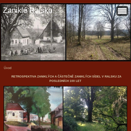
Zaniklé Ralsko
Úvod
RETROSPEKTIVA ZANIKLÝCH A ČÁSTEČNĚ ZANIKLÝCH SÍDEL V RALSKU ZA
POSLEDNÍCH 100 LET