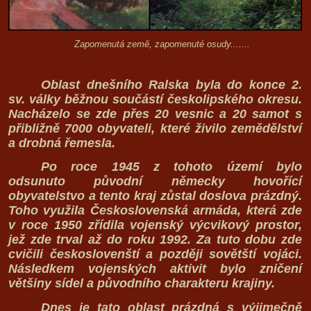
Zapomenutá země, zapomenuté osudy.......
Oblast dnešního Ralska byla do konce 2.
sv. války běžnou součástí českolipského okresu.
Nacházelo se zde přes 20 vesnic a 20 samot s
přibližně 7000 obyvateli, které živilo zemědělství
a drobná řemesla.
Po roce 1945 z tohoto území
bylo
odsunuto
původní německy hovořící
obyvatelstvo a tento kraj zůstal doslova prázdný.
Toho využila Československá armáda, která zde
v roce 1950 zřídila vojenský výcvikový prostor,
jež zde trval až do roku 1992. Za tuto dobu zde
cvičili českoslovenští a později sovětští vojáci.
Následkem vojenských aktivit bylo zničení
většiny sídel a původního charakteru krajiny.
Dnes je tato oblast prázdná s výjimečně