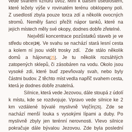
vede svahem vzhůru úvoz. Mířil k dalším usedlostem,
které ležely výše v rovinatém terénu obklopeny poli.
Z usedlostí zbyla pouze torza zdí a několik ovocných
stromů. Neměly šanci přežít nápor tanků, které na
jejich místech měly své okopy, dodnes dobře zřetelné.
Největší koncentrace pozůstatků staveb je ve
středu obce
. Ve svahu se nachází stará lesní cesta
[
24
]
a kolem ní jsou vidět trosky zdí. Zde stálo několik
domů a hájovna
. Je tu několik rozsáhlých
[
25
]
zatopených sklepů, či zásobáren na vodu. Okolo jsou
vysoké zdi, které buď zpevňovaly svah, nebo byly
částmi budov. Z těchto míst vedla napříč svahem cesta,
která je dodnes dobře znatelná.
Silnice, která vede Jezovou, dále stoupá z údolí
k místu, kde se rozdvojuje. Vpravo vede silnice ke 2
km vzdálené bývalé myslivně Vejčín
. Zde se
[
26
]
nachází menší louka s vysokými lípami a duby. Po
myslivně zbyly jen terénní nerovnosti. Vlevo silnice
pokračuje dále bývalou Jezovou. Zde byla poslední