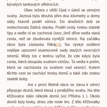
bývalých tankových střelnicích.
Obec ležela z větší části v údolí se strmými
svahy. Jezová byla dlouhá přes dva kilometry a domy
stály hlavně podél silnice. Do dnešních dob se
nedochovala žádná stavba. Podél cesty rostou staleté
lípy a vedle ní se zachoval úvoz, jímž dříve vedla stará
cesta, než se zbudovala nynější silnice. Na začátku
obce byla zástavba řídká
. Na výskyt osídlení
[
23
]
nejlépe upozorní osamocené sady starých ovocných
stromů. Místy lze z terénu vyčíst, že zde kdysi byla
cesta, která stoupala svahem vzhůru. Ta vedla k polím,
která se nacházela za svahem nad vesnicí. Kolem
těchto cest se nachází trosky domů a také zde rostou
staleté duby.
Asi v první třetině obce se zleva k silnici
připojuje druhá, která klesá z protějšího svahu. Na této
křižovatce stálo několik domů
(viz Příloha 1 ). Okolo
domů byly louky, dnes zde roste les. Z této křižovatky