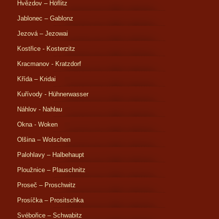
Hvězdov – Höflitz
Jablonec – Gablonz
Jezová – Jezowai
Kostřice - Kosterzitz
Kracmanov - Kratzdorf
Křída – Kridai
Kuřívody - Hühnerwasser
Náhlov - Nahlau
Okna - Woken
Olšina – Wolschen
Palohlavy – Halbehaupt
Ploužnice – Plauschnitz
Proseč – Proschwitz
Prosíčka – Prositschka
Svébořice – Schwabitz