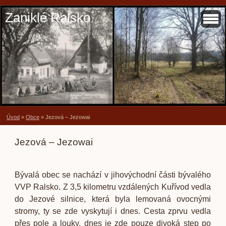
Zaniklé Ralsko
Úvod
»
Obce
»
Jezová – Jezowai
Jezová – Jezowai
Bývalá obec se nachází v jihovýchodní části bývalého
VVP Ralsko
.
Z 3,5 kilometru vzdálených Kuřívod vedla
do Jezové silnice, která byla lemovaná ovocnými
stromy, ty se zde vyskytují i dnes. Cesta zprvu vedla
přes pole a louky, dnes je zde pouze divoká step po