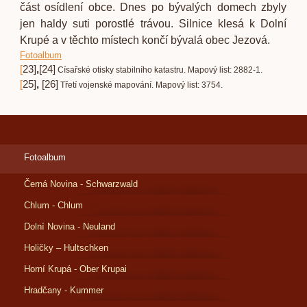
část osídlení obce. Dnes po bývalých domech zbyly
jen haldy suti porostlé trávou. Silnice klesá k Dolní
Krupé a v těchto místech končí bývalá obec Jezová.
Fotoalbum
[
23
]
,
[
24
]
Císařské otisky stabilního katastru. Mapový list: 2882-1.
[
25
]
,
[
26
]
Třetí vojenské mapování. Mapový list: 3754.
Fotoalbum
Černá Novina - Schwarzwald
Chlum - Chlum
Dolní Novina - Neuland
Holičky – Hultschken
Horní Krupá - Ober Krupai
Hradčany - Kummer