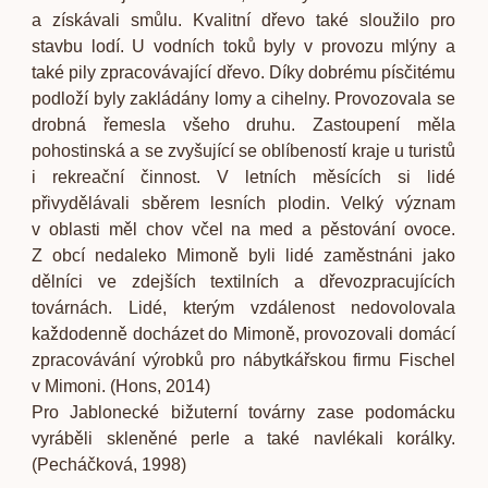
a získávali smůlu. Kvalitní dřevo také sloužilo pro
stavbu lodí. U vodních toků byly v provozu mlýny a
také pily zpracovávající dřevo. Díky dobrému písčitému
podloží byly zakládány lomy a cihelny. Provozovala se
drobná řemesla všeho druhu. Zastoupení měla
pohostinská a se zvyšující se oblíbeností kraje u turistů
i rekreační činnost. V letních měsících si lidé
přivydělávali sběrem lesních plodin. Velký význam
v oblasti měl chov včel na med a pěstování ovoce.
Z obcí nedaleko Mimoně byli lidé zaměstnáni jako
dělníci ve zdejších textilních a dřevozpracujících
továrnách. Lidé, kterým vzdálenost nedovolovala
každodenně docházet do Mimoně, provozovali domácí
zpracovávání výrobků pro nábytkářskou firmu Fischel
v Mimoni. (Hons, 2014)
Pro Jablonecké bižuterní továrny zase podomácku
vyráběli skleněné perle a také navlékali korálky.
(Pecháčková, 1998)