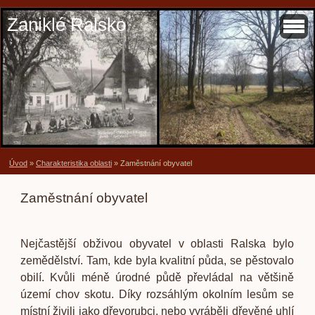
Zaniklé Ralsko
Úvod
»
Charakteristika oblasti
»
Zaměstnání obyvatel
Zaměstnání obyvatel
Nejčastější obživou obyvatel v oblasti Ralska bylo
zemědělství. Tam, kde byla kvalitní půda, se pěstovalo
obilí. Kvůli méně úrodné půdě převládal na většině
území chov skotu. Díky rozsáhlým okolním lesům se
místní živili jako dřevorubci, nebo vyráběli dřevěné uhlí