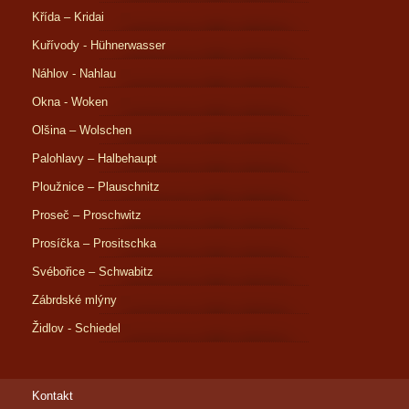
Křída – Kridai
Kuřívody - Hühnerwasser
Náhlov - Nahlau
Okna - Woken
Olšina – Wolschen
Palohlavy – Halbehaupt
Ploužnice – Plauschnitz
Proseč – Proschwitz
Prosíčka – Prositschka
Svébořice – Schwabitz
Zábrdské mlýny
Židlov - Schiedel
Kontakt