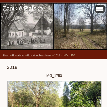
Zaniklé Ralsko
Úvod
»
Fotoalbum
»
Proseč – Proschwitz
»
2018
»
IMG_1750
2018
IMG_1750