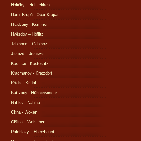
Holičky – Hultschken
Horní Krupá - Ober Krupai
Hradčany - Kummer
Hvězdov – Höflitz
Jablonec – Gablonz
Jezová – Jezowai
Kostřice - Kosterzitz
Kracmanov - Kratzdorf
Křída – Kridai
Kuřívody - Hühnerwasser
Náhlov - Nahlau
Okna - Woken
Olšina – Wolschen
Palohlavy – Halbehaupt