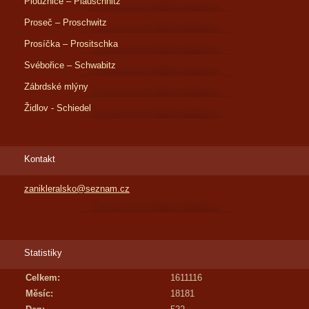
Ploužnice – Plauschnitz
Proseč – Proschwitz
Prosíčka – Prositschka
Svébořice – Schwabitz
Zábrdské mlýny
Židlov - Schiedel
Kontakt
zanikleralsko@seznam.cz
Statistiky
Celkem:
1611116
Měsíc:
18181