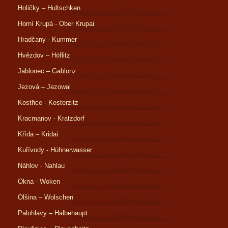
Holičky – Hultschken
Horní Krupá - Ober Krupai
Hradčany - Kummer
Hvězdov – Höflitz
Jablonec – Gablonz
Jezová – Jezowai
Kostřice - Kosterzitz
Kracmanov - Kratzdorf
Křída – Kridai
Kuřívody - Hühnerwasser
Náhlov - Nahlau
Okna - Woken
Olšina – Wolschen
Palohlavy – Halbehaupt