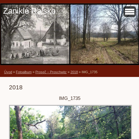
Zaniklé Ralsko
Úvod
»
Fotoalbum
»
Proseč – Proschwitz
»
2018
»
IMG_1735
2018
IMG_1735