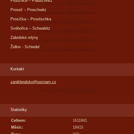
Ploužnice – Plauschnitz
Proseč – Proschwitz
Prosíčka – Prositschka
Svébořice – Schwabitz
Zábrdské mlýny
Židlov - Schiedel
Kontakt
zanikleralsko@seznam.cz
Statistiky
Celkem:
1611841
Měsíc:
18415