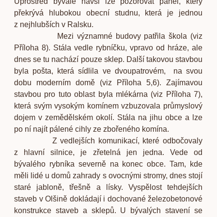
Uprostřed bývalé návsi lze pozorovat panel, který
překrývá hlubokou obecní studnu, která je jednou
z nejhlubších v Ralsku.
Mezi významné budovy patřila škola
(viz
Příloha 8)
. Stála vedle rybníčku, vpravo od hráze, ale
dnes se tu nachází pouze sklep. Další takovou stavbou
byla pošta, která sídlila ve dvoupatrovém, na svou
dobu moderním domě (viz Příloha 5,6). Zajímavou
stavbou pro tuto oblast byla mlékárna
(viz Příloha 7)
,
která svým vysokým komínem vzbuzovala průmyslový
dojem v zemědělském okolí. Stála na jihu obce a lze
po ní najít pálené cihly ze zbořeného komína.
Z vedlejších komunikací, které odbočovaly
z hlavní silnice, je zřetelná jen jedna. Vede od
bývalého rybníka severně na konec obce. Tam, kde
měli lidé u domů zahrady s ovocnými stromy, dnes stojí
staré jabloně, třešně a lísky. Vyspělost tehdejších
staveb v Olšině dokládají i dochované železobetonové
konstrukce staveb a sklepů. U bývalých stavení se