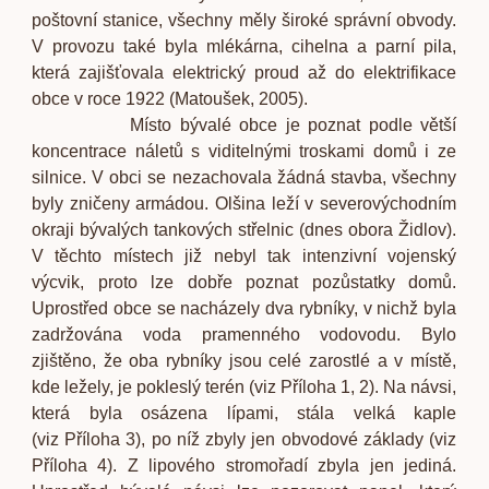
poštovní stanice, všechny měly široké správní obvody.
V provozu také byla mlékárna, cihelna a parní pila,
která zajišťovala elektrický proud až do elektrifikace
obce v roce 1922 (Matoušek, 2005).
Místo bývalé obce je poznat podle větší
koncentrace náletů s viditelnými troskami domů i ze
silnice. V obci se nezachovala žádná stavba, všechny
byly zničeny armádou. Olšina leží v severovýchodním
okraji bývalých tankových střelnic (dnes obora Židlov).
V těchto místech již nebyl tak intenzivní vojenský
výcvik, proto lze dobře poznat pozůstatky domů.
Uprostřed obce se nacházely dva rybníky, v nichž byla
zadržována voda pramenného vodovodu. Bylo
zjištěno, že oba rybníky jsou celé zarostlé a v místě,
kde ležely, je pokleslý terén (viz Příloha 1, 2). Na návsi,
která byla osázena lípami, stála velká kaple
(viz Příloha 3), po níž zbyly jen obvodové základy (viz
Příloha 4). Z lipového stromořadí zbyla jen jediná.