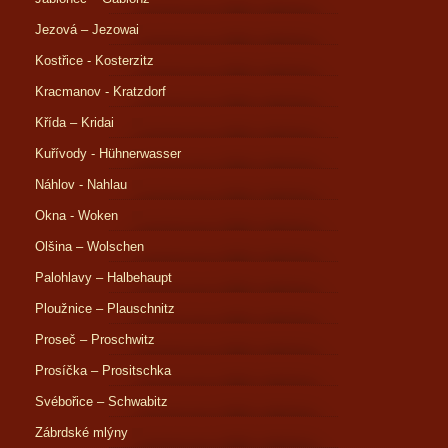
Jezová – Jezowai
Kostřice - Kosterzitz
Kracmanov - Kratzdorf
Křída – Kridai
Kuřívody - Hühnerwasser
Náhlov - Nahlau
Okna - Woken
Olšina – Wolschen
Palohlavy – Halbehaupt
Ploužnice – Plauschnitz
Proseč – Proschwitz
Prosíčka – Prositschka
Svébořice – Schwabitz
Zábrdské mlýny