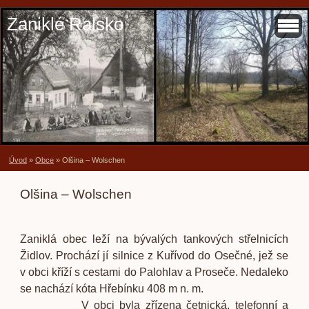
Zaniklé Ralsko
Úvod
»
Obce
»
Olšina – Wolschen
Olšina – Wolschen
Zaniklá obec leží na bývalých tankových střelnicích
Židlov. Prochází jí silnice z Kuřívod do Osečné, jež se
v obci kříží s cestami do Palohlav a Proseče. Nedaleko
se nachází kóta Hřebínku 408 m n. m.
V obci byla zřízena četnická, telefonní a