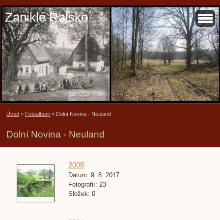
Zaniklé Ralsko
Úvod
»
Fotoalbum
»
Dolní Novina - Neuland
Dolní Novina - Neuland
2008
Datum:
9. 8. 2017
Fotografií:
23
Složek:
0