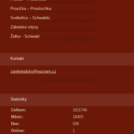
Prosíčka – Prositschka
Svébořice – Schwabitz
Zábrdské mlýny
Židlov - Schiedel
Kontakt
zanikleralsko@seznam.cz
Statistiky
Celkem:
1611746
Měsíc:
18403
Den:
506
Online:
1