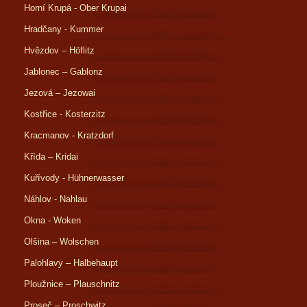
Horní Krupá - Ober Krupai
Hradčany - Kummer
Hvězdov – Höflitz
Jablonec – Gablonz
Jezová – Jezowai
Kostřice - Kosterzitz
Kracmanov - Kratzdorf
Křída – Kridai
Kuřívody - Hühnerwasser
Náhlov - Nahlau
Okna - Woken
Olšina – Wolschen
Palohlavy – Halbehaupt
Ploužnice – Plauschnitz
Proseč – Proschwitz