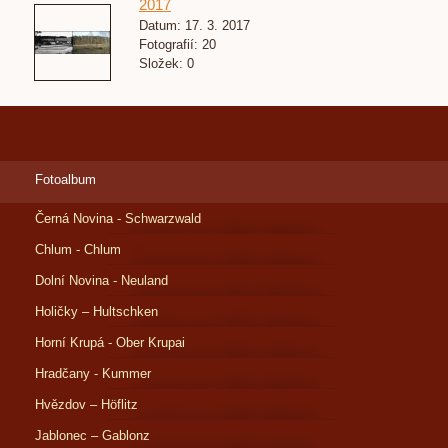
2017
Datum:
17. 3. 2017
Fotografií:
20
Složek:
0
Fotoalbum
Černá Novina - Schwarzwald
Chlum - Chlum
Dolní Novina - Neuland
Holičky – Hultschken
Horní Krupá - Ober Krupai
Hradčany - Kummer
Hvězdov – Höflitz
Jablonec – Gablonz