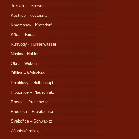
Jezová – Jezowai
Kostřice - Kosterzitz
Kracmanov - Kratzdorf
Křída – Kridai
Kuřívody - Hühnerwasser
Náhlov - Nahlau
Okna - Woken
Olšina – Wolschen
Palohlavy – Halbehaupt
Ploužnice – Plauschnitz
Proseč – Proschwitz
Prosíčka – Prositschka
Svébořice – Schwabitz
Zábrdské mlýny