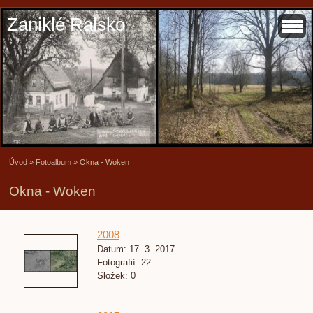
Zaniklé Ralsko
Úvod
»
Fotoalbum
»
Okna - Woken
Okna - Woken
2008
Datum:
17. 3. 2017
Fotografií:
22
Složek:
0