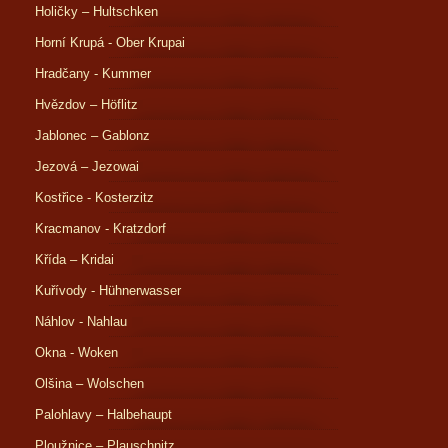
Holičky – Hultschken
Horní Krupá - Ober Krupai
Hradčany - Kummer
Hvězdov – Höflitz
Jablonec – Gablonz
Jezová – Jezowai
Kostřice - Kosterzitz
Kracmanov - Kratzdorf
Křída – Kridai
Kuřívody - Hühnerwasser
Náhlov - Nahlau
Okna - Woken
Olšina – Wolschen
Palohlavy – Halbehaupt
Ploužnice – Plauschnitz