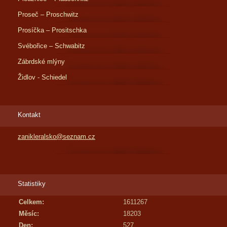
Proseč – Proschwitz
Prosíčka – Prositschka
Svébořice – Schwabitz
Zábrdské mlýny
Židlov - Schiedel
Kontakt
zanikleralsko@seznam.cz
Statistiky
Celkem:
1611267
Měsíc:
18203
Den:
527