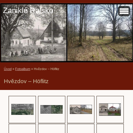
Zaniklé Ralsko
Úvod
»
Fotoalbum
»
Hvězdov – Höflitz
Hvězdov – Höflitz