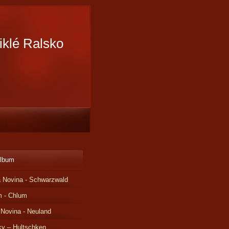
iklé Ralsko
album
 Novina - Schwarzwald
m - Chlum
 Novina - Neuland
ky – Hultschken