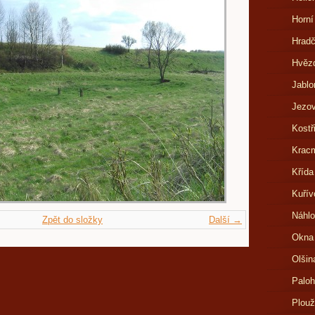
Horní
Hrad
Hvězd
Jablo
Jezov
Kostř
Kracm
Křída
Kuřív
Náhlo
Zpět do složky
Další →
Okna
Olšin
Paloh
Plouž