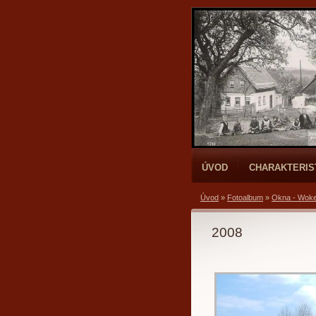
ÚVOD
CHARAKTERIS
Úvod
»
Fotoalbum
»
Okna - Wok
2008