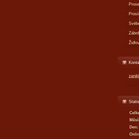
Prose
Prosí
Svébo
Zábr
Židlo
Konta
zani
Statis
Celk
Měsí
Den:
Onli