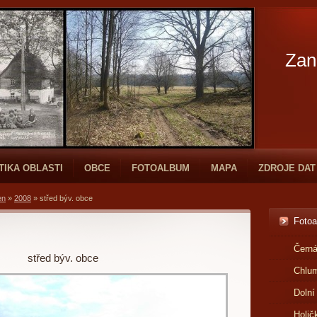
Zan
TIKA OBLASTI
OBCE
FOTOALBUM
MAPA
ZDROJE DAT
en
»
2008
»
střed býv. obce
Foto
Černá
střed býv. obce
Chlu
Dolní
Holič