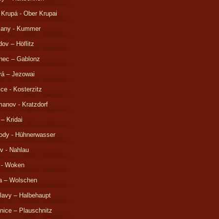
 Krupá - Ober Krupai
čany - Kummer
ov – Höflitz
nec – Gablonz
á – Jezowai
ice - Kosterzitz
anov - Kratzdorf
 – Kridai
ody - Hühnerwasser
v - Nahlau
 - Woken
a – Wolschen
lavy – Halbehaupt
nice – Plauschnitz