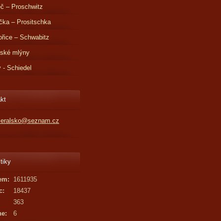
č – Proschwitz
čka – Prositschka
řice – Schwabitz
dské mlýny
v - Schiedel
kt
kleralsko@seznam.cz
tiky
em:
1611935
c:
18437
363
ne:
6