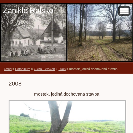
Zaniklé Ralsko
Úvod
»
Fotoalbum
»
Okna - Woken
»
2008
»
mostek, jediná dochovaná stavba
2008
mostek, jediná dochovaná stavba