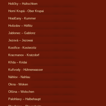
Holičky – Hultschken
Horní Krupá - Ober Krupai
Hradčany - Kummer
Hvězdov – Höflitz
Jablonec – Gablonz
Jezová – Jezowai
Kostřice - Kosterzitz
Kracmanov - Kratzdorf
Křída – Kridai
Kuřívody - Hühnerwasser
Náhlov - Nahlau
Okna - Woken
Olšina – Wolschen
Palohlavy – Halbehaupt