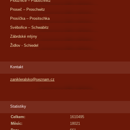
Ploužnice – Plauschnitz
Proseč – Proschwitz
Prosíčka – Prositschka
Svébořice – Schwabitz
Zábrdské mlýny
Židlov - Schiedel
Kontakt
zanikleralsko@seznam.cz
Statistiky
Celkem:
1610495
Měsíc:
18021