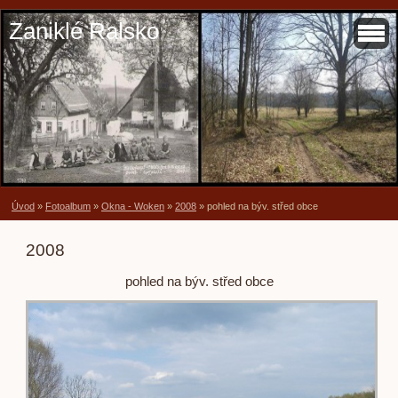
Zaniklé Ralsko
Úvod
»
Fotoalbum
»
Okna - Woken
»
2008
»
pohled na býv. střed obce
2008
pohled na býv. střed obce