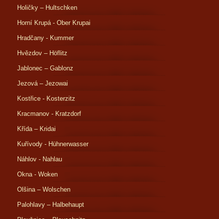
Holičky – Hultschken
Horní Krupá - Ober Krupai
Hradčany - Kummer
Hvězdov – Höflitz
Jablonec – Gablonz
Jezová – Jezowai
Kostřice - Kosterzitz
Kracmanov - Kratzdorf
Křída – Kridai
Kuřívody - Hühnerwasser
Náhlov - Nahlau
Okna - Woken
Olšina – Wolschen
Palohlavy – Halbehaupt