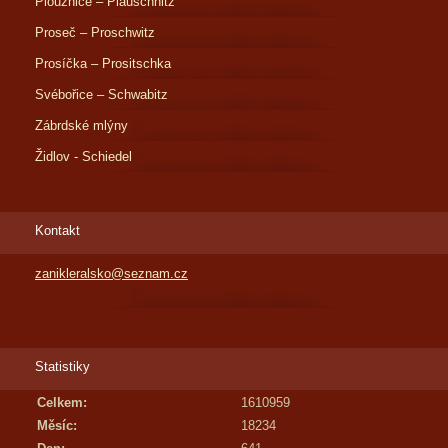
Ploužnice – Plauschnitz
Proseč – Proschwitz
Prosíčka – Prositschka
Svébořice – Schwabitz
Zábrdské mlýny
Židlov - Schiedel
Kontakt
zanikleralsko@seznam.cz
Statistiky
Celkem:
1610959
Měsíc:
18234