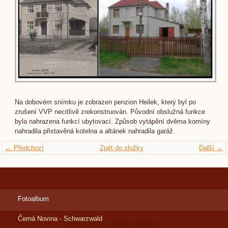
Na dobovém snímku je zobrazen penzion Heilek, který byl po
zrušení VVP necitlivě zrekonstruován. Původní obslužná funkce
byla nahrazena funkcí ubytovací. Způsob vytápění dvěma komíny
nahradila přistavěná kotelna a altánek nahradila garáž.
← Předchozí
Zpět do složky
Další →
Fotoalbum
Černá Novina - Schwarzwald