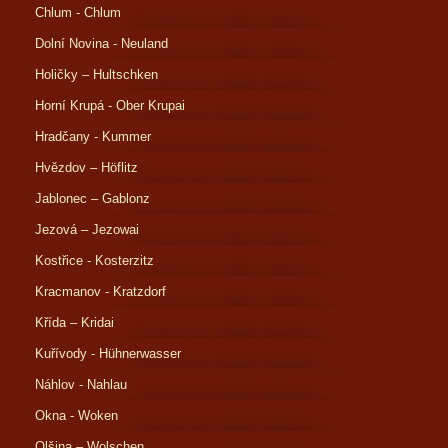
Chlum - Chlum
Dolní Novina - Neuland
Holičky – Hultschken
Horní Krupá - Ober Krupai
Hradčany - Kummer
Hvězdov – Höflitz
Jablonec – Gablonz
Jezová – Jezowai
Kostřice - Kosterzitz
Kracmanov - Kratzdorf
Křída – Kridai
Kuřívody - Hühnerwasser
Náhlov - Nahlau
Okna - Woken
Olšina – Wolschen