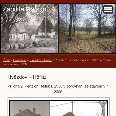
Zaniklé Ralsko
Úvod
»
Fotoalbum
»
Hvězdov – Höflitz
»
Příloha 2: Penzion Heilek r. 1930 v porovnání
se stavem v r. 2008
Hvězdov – Höflitz
Příloha 2: Penzion Heilek r. 1930 v porovnání se stavem v r.
2008