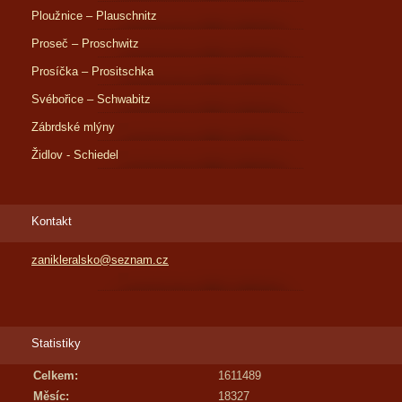
Ploužnice – Plauschnitz
Proseč – Proschwitz
Prosíčka – Prositschka
Svébořice – Schwabitz
Zábrdské mlýny
Židlov - Schiedel
Kontakt
zanikleralsko@seznam.cz
Statistiky
Celkem:
1611489
Měsíc:
18327