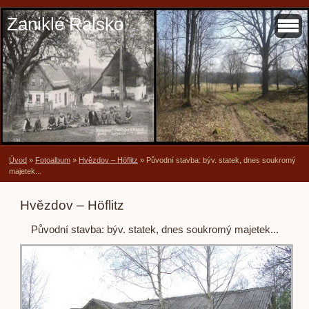
Zaniklé Ralsko
Úvod
»
Fotoalbum
»
Hvězdov – Höflitz
»
Původní stavba: býv. statek, dnes soukromý
majetek...
Hvězdov – Höflitz
Původní stavba: býv. statek, dnes soukromý majetek...