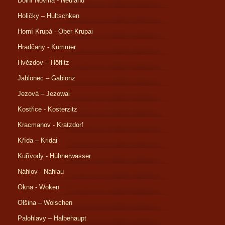
Dolní Novina - Neuland
Holičky – Hultschken
Horní Krupá - Ober Krupai
Hradčany - Kummer
Hvězdov – Höflitz
Jablonec – Gablonz
Jezová – Jezowai
Kostřice - Kosterzitz
Kracmanov - Kratzdorf
Křída – Kridai
Kuřívody - Hühnerwasser
Náhlov - Nahlau
Okna - Woken
Olšina – Wolschen
Palohlavy – Halbehaupt