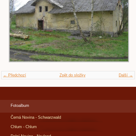
← Předchozí
Zpět do složky
Další →
Fotoalbum
Černá Novina - Schwarzwald
Chlum - Chlum