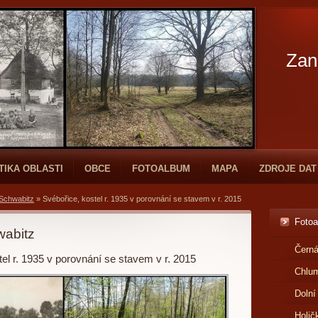
Zan
TIKA OBLASTI
OBCE
FOTOALBUM
MAPA
ZDROJE DAT
 Schwabitz
»
Svébořice, kostel r. 1935 v porovnání se stavem v r. 2015
Foto
wabitz
Černá
el r. 1935 v porovnání se stavem v r. 2015
Chlu
Dolní
Holič