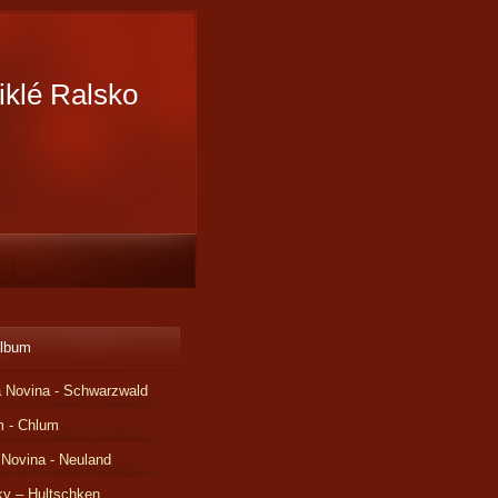
iklé Ralsko
album
 Novina - Schwarzwald
m - Chlum
 Novina - Neuland
ky – Hultschken