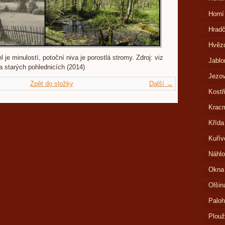
Horní
Hrad
Hvězd
 je minulostí, potoční niva je porostlá stromy. Zdroj: viz
Jablo
na starých pohlednicích (2014)
Jezov
Zpět do složky
Další →
Kostř
Kracm
Křída
Kuřív
Náhlo
Okna
Olšin
Paloh
Plouž