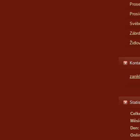
Prose
Prosí
Svébo
Zábr
Židlo
Konta
zani
Statis
Celk
Měsí
Den:
Onli