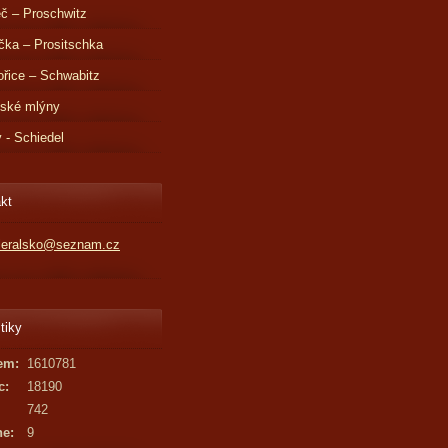
č – Proschwitz
čka – Prositschka
řice – Schwabitz
dské mlýny
v - Schiedel
kt
kleralsko@seznam.cz
tiky
em:
1610781
c:
18190
742
ne:
9