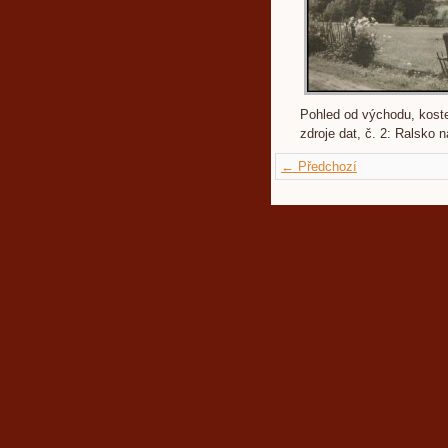
Pohled od východu, kostel
zdroje dat, č. 2: Ralsko 
← Předchozí