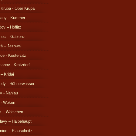
 Krupá - Ober Krupai
čany - Kummer
ov – Höflitz
nec – Gablonz
á – Jezowai
ice - Kosterzitz
anov - Kratzdorf
 – Kridai
ody - Hühnerwasser
v - Nahlau
 - Woken
a – Wolschen
lavy – Halbehaupt
nice – Plauschnitz