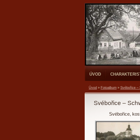
ÚVOD
CHARAKTERIS
Úvod
»
Fotoalbum
»
Svébořice –
Svébořice – Sch
Svébořice, kost