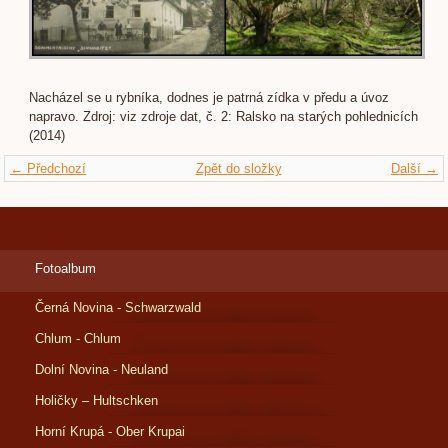
Nacházel se u rybníka, dodnes je patrná zídka v předu a úvoz
napravo. Zdroj: viz zdroje dat, č. 2: Ralsko na starých pohlednicích
(2014)
← Předchozí
Zpět do složky
Další →
Fotoalbum
Černá Novina - Schwarzwald
Chlum - Chlum
Dolní Novina - Neuland
Holičky – Hultschken
Horní Krupá - Ober Krupai