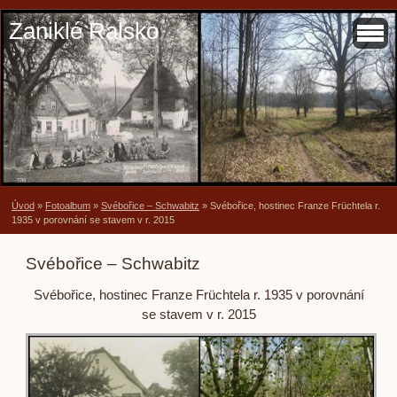
Zaniklé Ralsko
Úvod
»
Fotoalbum
»
Svébořice – Schwabitz
»
Svébořice, hostinec Franze Früchtela r.
1935 v porovnání se stavem v r. 2015
Svébořice – Schwabitz
Svébořice, hostinec Franze Früchtela r. 1935 v porovnání
se stavem v r. 2015