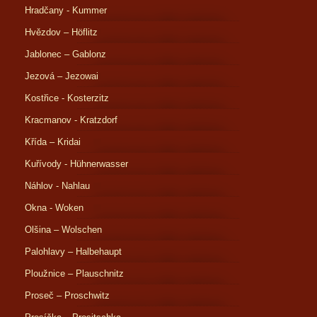
Hradčany - Kummer
Hvězdov – Höflitz
Jablonec – Gablonz
Jezová – Jezowai
Kostřice - Kosterzitz
Kracmanov - Kratzdorf
Křída – Kridai
Kuřívody - Hühnerwasser
Náhlov - Nahlau
Okna - Woken
Olšina – Wolschen
Palohlavy – Halbehaupt
Ploužnice – Plauschnitz
Proseč – Proschwitz