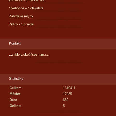
Prosíčka – Prositschka
Svébořice – Schwabitz
Zábrdské mlýny
Židlov - Schiedel
Kontakt
zanikleralsko@seznam.cz
Statistiky
Celkem:
1610411
Měsíc:
17985
Den:
630
Online:
5