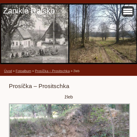
Zaniklé Ralsko
Úvod
»
Fotoalbum
»
Prosíčka – Prositschka
»
žleb
Prosíčka – Prositschka
žleb