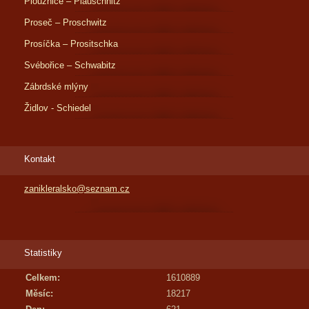
Ploužnice – Plauschnitz
Proseč – Proschwitz
Prosíčka – Prositschka
Svébořice – Schwabitz
Zábrdské mlýny
Židlov - Schiedel
Kontakt
zanikleralsko@seznam.cz
Statistiky
Celkem:
1610889
Měsíc:
18217