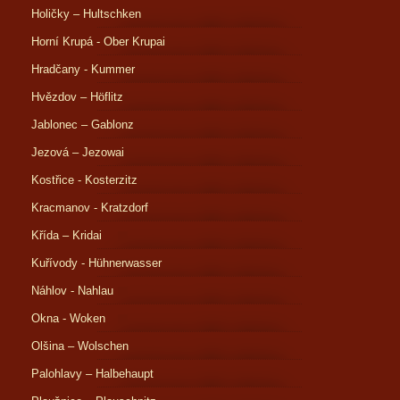
Holičky – Hultschken
Horní Krupá - Ober Krupai
Hradčany - Kummer
Hvězdov – Höflitz
Jablonec – Gablonz
Jezová – Jezowai
Kostřice - Kosterzitz
Kracmanov - Kratzdorf
Křída – Kridai
Kuřívody - Hühnerwasser
Náhlov - Nahlau
Okna - Woken
Olšina – Wolschen
Palohlavy – Halbehaupt