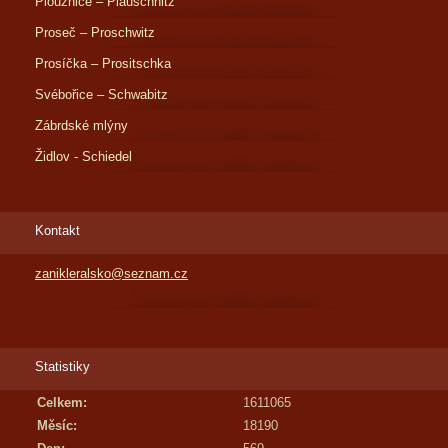
Ploužnice – Plauschnitz
Proseč – Proschwitz
Prosíčka – Prositschka
Svébořice – Schwabitz
Zábrdské mlýny
Židlov - Schiedel
Kontakt
zanikleralsko@seznam.cz
Statistiky
Celkem:
1611065
Měsíc:
18190