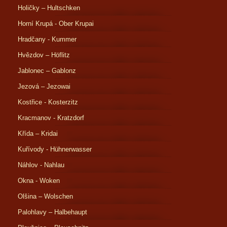
Holičky – Hultschken
Horní Krupá - Ober Krupai
Hradčany - Kummer
Hvězdov – Höflitz
Jablonec – Gablonz
Jezová – Jezowai
Kostřice - Kosterzitz
Kracmanov - Kratzdorf
Křída – Kridai
Kuřívody - Hühnerwasser
Náhlov - Nahlau
Okna - Woken
Olšina – Wolschen
Palohlavy – Halbehaupt