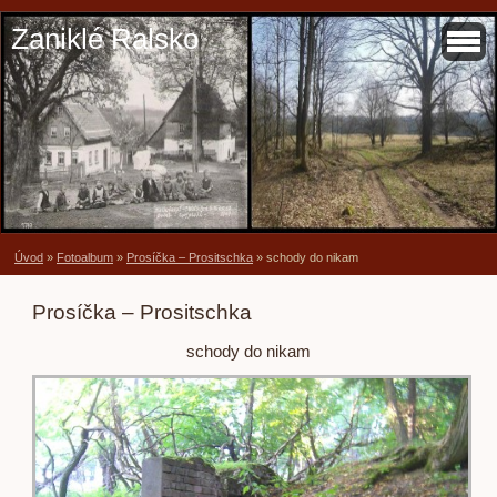
Zaniklé Ralsko
Úvod
»
Fotoalbum
»
Prosíčka – Prositschka
»
schody do nikam
Prosíčka – Prositschka
schody do nikam