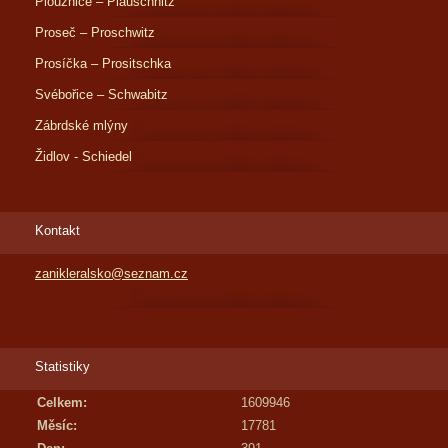
Ploužnice – Plauschnitz
Proseč – Proschwitz
Prosíčka – Prositschka
Svébořice – Schwabitz
Zábrdské mlýny
Židlov - Schiedel
Kontakt
zanikleralsko@seznam.cz
Statistiky
Celkem:
1609946
Měsíc:
17781