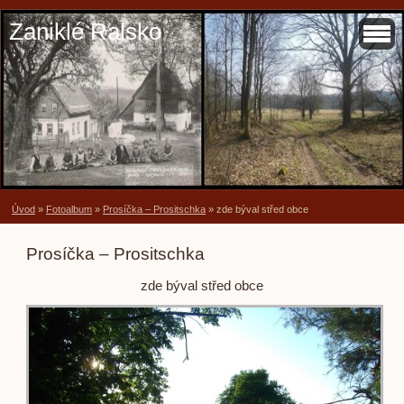
Zaniklé Ralsko
Úvod
»
Fotoalbum
»
Prosíčka – Prositschka
»
zde býval střed obce
Prosíčka – Prositschka
zde býval střed obce