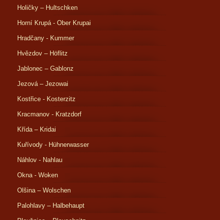
Holičky – Hultschken
Horní Krupá - Ober Krupai
Hradčany - Kummer
Hvězdov – Höflitz
Jablonec – Gablonz
Jezová – Jezowai
Kostřice - Kosterzitz
Kracmanov - Kratzdorf
Křída – Kridai
Kuřívody - Hühnerwasser
Náhlov - Nahlau
Okna - Woken
Olšina – Wolschen
Palohlavy – Halbehaupt