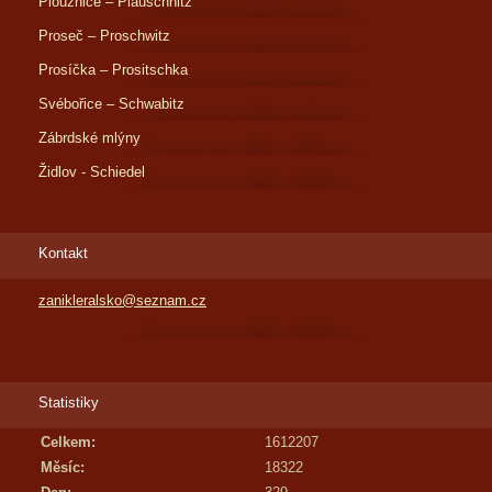
Ploužnice – Plauschnitz
Proseč – Proschwitz
Prosíčka – Prositschka
Svébořice – Schwabitz
Zábrdské mlýny
Židlov - Schiedel
Kontakt
zanikleralsko@seznam.cz
Statistiky
Celkem:
1612207
Měsíc:
18322