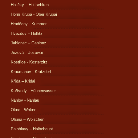
Holičky – Hultschken
Horní Krupá - Ober Krupai
Hradčany - Kummer
Hvězdov – Höflitz
Jablonec – Gablonz
Jezová – Jezowai
Kostřice - Kosterzitz
Kracmanov - Kratzdorf
Křída – Kridai
Kuřívody - Hühnerwasser
Náhlov - Nahlau
Okna - Woken
Olšina – Wolschen
Palohlavy – Halbehaupt