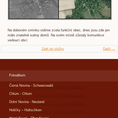
Na dobovém snímku vidíme zcela funkční obec, dnes jsou zde jen
málo znatelné sutiny domů. Na svém místě zůstaly komunikce
vedoucí obcí.
Zpět do složky
Další →
Fotoalbum
Černá Novina - Schwarzwald
Chlum - Chlum
Dolní Novina - Neuland
Holičky – Hultschken