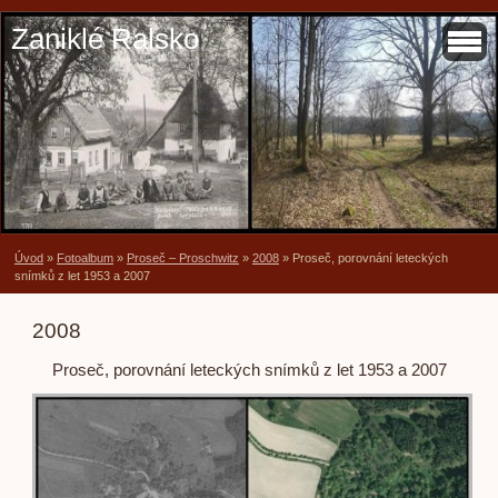
Zaniklé Ralsko
Úvod
»
Fotoalbum
»
Proseč – Proschwitz
»
2008
»
Proseč, porovnání leteckých
snímků z let 1953 a 2007
2008
Proseč, porovnání leteckých snímků z let 1953 a 2007