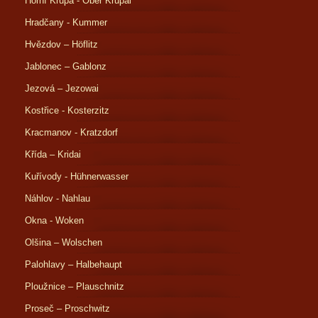
Horní Krupá - Ober Krupai
Hradčany - Kummer
Hvězdov – Höflitz
Jablonec – Gablonz
Jezová – Jezowai
Kostřice - Kosterzitz
Kracmanov - Kratzdorf
Křída – Kridai
Kuřívody - Hühnerwasser
Náhlov - Nahlau
Okna - Woken
Olšina – Wolschen
Palohlavy – Halbehaupt
Ploužnice – Plauschnitz
Proseč – Proschwitz