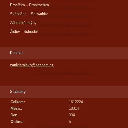
Prosíčka – Prositschka
Svébořice – Schwabitz
Zábrdské mlýny
Židlov - Schiedel
Kontakt
zanikleralsko@seznam.cz
Statistiky
Celkem:
1612224
Měsíc:
18314
Den:
334
Online:
5