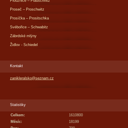
Ploužnice – Plauschnitz
Proseč – Proschwitz
Prosíčka – Prositschka
Svébořice – Schwabitz
Zábrdské mlýny
Židlov - Schiedel
Kontakt
zanikleralsko@seznam.cz
Statistiky
Celkem:
1610800
Měsíc:
18199