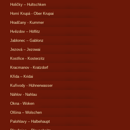
Holičky – Hultschken
Horní Krupá - Ober Krupai
Hradčany - Kummer
Hvězdov – Höflitz
Jablonec – Gablonz
Jezová – Jezowai
Kostřice - Kosterzitz
Kracmanov - Kratzdorf
Křída – Kridai
Kuřívody - Hühnerwasser
Náhlov - Nahlau
Okna - Woken
Olšina – Wolschen
Palohlavy – Halbehaupt