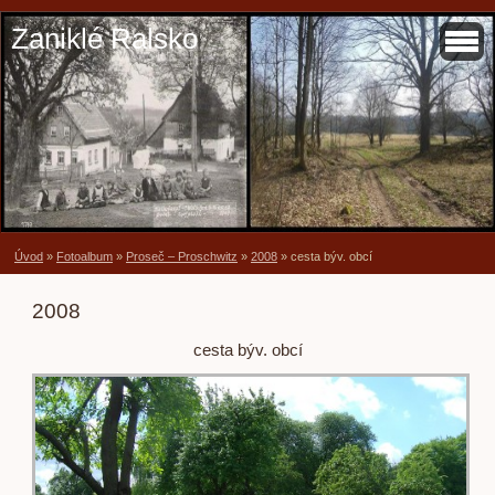
Zaniklé Ralsko
Úvod
»
Fotoalbum
»
Proseč – Proschwitz
»
2008
»
cesta býv. obcí
2008
cesta býv. obcí