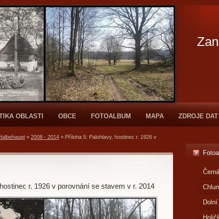
Zan
TIKA OBLASTI
OBCE
FOTOALBUM
MAPA
ZDROJE DAT
Halbehaupt
»
2008 - 2014
»
Příloha 5: Palohlavy, hostinec r. 1926 v
Foto
Černá
 hostinec r. 1926 v porovnání se stavem v r. 2014
Chlu
Dolní
Holič