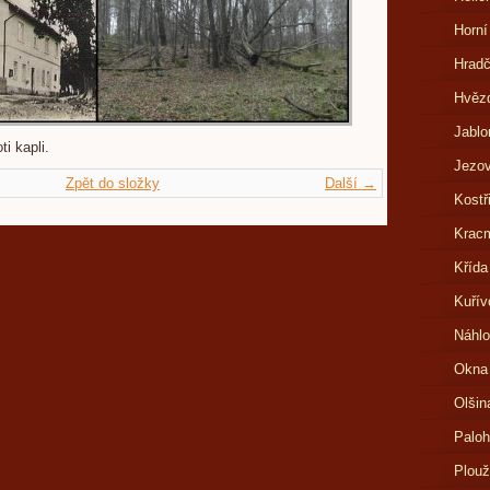
Horní
Hrad
Hvězd
Jablo
ti kapli.
Jezov
Zpět do složky
Další →
Kostř
Kracm
Křída
Kuřív
Náhlo
Okna
Olšin
Paloh
Plouž