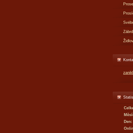
Prose
Prosí
Svébo
Zábr
Židlo
Konta
zani
Statis
Celk
Měsí
Den:
Onli