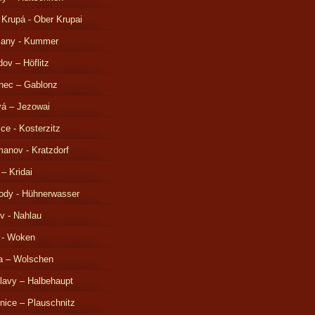
 Krupá - Ober Krupai
čany - Kummer
ov – Höflitz
nec – Gablonz
á – Jezowai
ice - Kosterzitz
anov - Kratzdorf
 – Kridai
ody - Hühnerwasser
v - Nahlau
 - Woken
a – Wolschen
lavy – Halbehaupt
nice – Plauschnitz