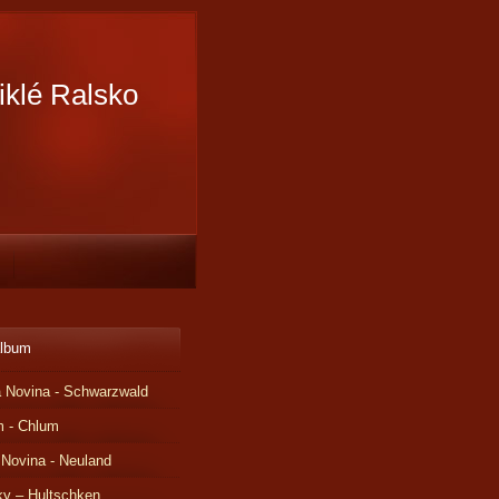
iklé Ralsko
album
 Novina - Schwarzwald
m - Chlum
 Novina - Neuland
ky – Hultschken