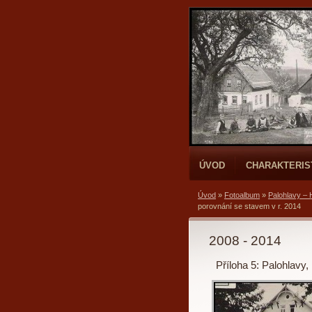
ÚVOD
CHARAKTERIS
Úvod
»
Fotoalbum
»
Palohlavy – 
porovnání se stavem v r. 2014
2008 - 2014
Příloha 5: Palohlavy,