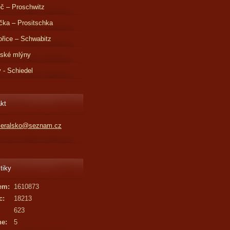
č – Proschwitz
čka – Prositschka
řice – Schwabitz
dské mlýny
v - Schiedel
kt
kleralsko@seznam.cz
tiky
em:
1610873
c:
18213
623
ne:
5