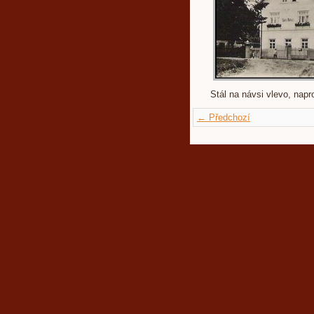
Stál na návsi vlevo, napro
← Předchozí