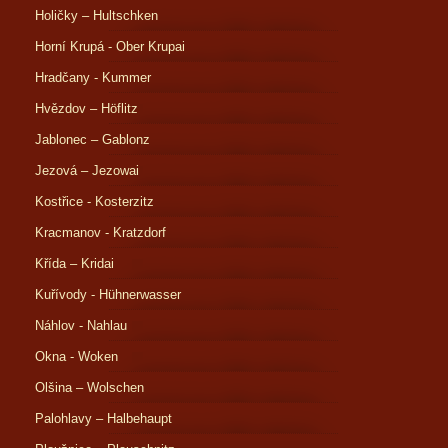
Holičky – Hultschken
Horní Krupá - Ober Krupai
Hradčany - Kummer
Hvězdov – Höflitz
Jablonec – Gablonz
Jezová – Jezowai
Kostřice - Kosterzitz
Kracmanov - Kratzdorf
Křída – Kridai
Kuřívody - Hühnerwasser
Náhlov - Nahlau
Okna - Woken
Olšina – Wolschen
Palohlavy – Halbehaupt