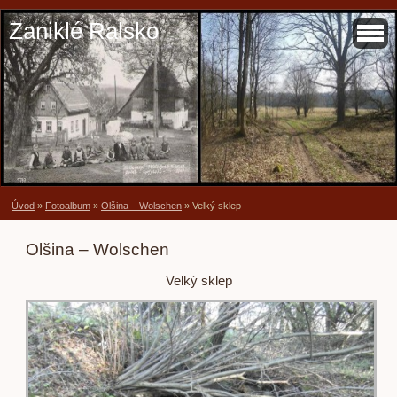
Zaniklé Ralsko
Úvod
»
Fotoalbum
»
Olšina – Wolschen
»
Velký sklep
Olšina – Wolschen
Velký sklep