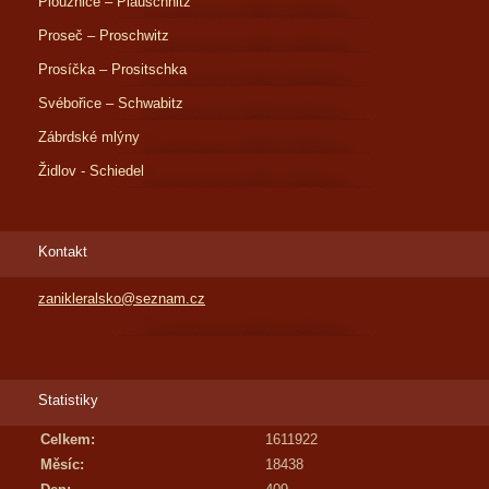
Ploužnice – Plauschnitz
Proseč – Proschwitz
Prosíčka – Prositschka
Svébořice – Schwabitz
Zábrdské mlýny
Židlov - Schiedel
Kontakt
zanikleralsko@seznam.cz
Statistiky
Celkem:
1611922
Měsíc:
18438