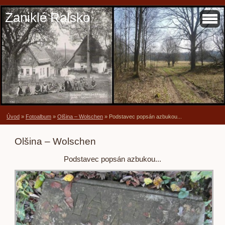
Zaniklé Ralsko
Úvod
»
Fotoalbum
»
Olšina – Wolschen
»
Podstavec popsán azbukou...
Olšina – Wolschen
Podstavec popsán azbukou...