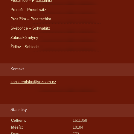
Ploužnice – Plauschnitz
Proseč – Proschwitz
Prosíčka – Prositschka
Svébořice – Schwabitz
Zábrdské mlýny
Židlov - Schiedel
Kontakt
zanikleralsko@seznam.cz
Statistiky
Celkem:
1611058
Měsíc:
18184