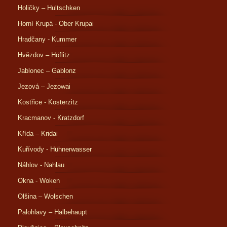
Holičky – Hultschken
Horní Krupá - Ober Krupai
Hradčany - Kummer
Hvězdov – Höflitz
Jablonec – Gablonz
Jezová – Jezowai
Kostřice - Kosterzitz
Kracmanov - Kratzdorf
Křída – Kridai
Kuřívody - Hühnerwasser
Náhlov - Nahlau
Okna - Woken
Olšina – Wolschen
Palohlavy – Halbehaupt