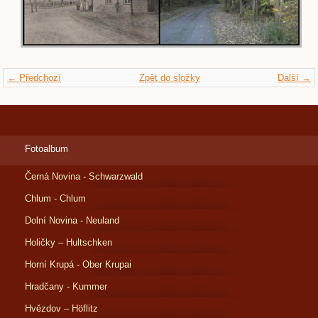
← Předchozí
Zpět do složky
Další →
Fotoalbum
Černá Novina - Schwarzwald
Chlum - Chlum
Dolní Novina - Neuland
Holičky – Hultschken
Horní Krupá - Ober Krupai
Hradčany - Kummer
Hvězdov – Höflitz