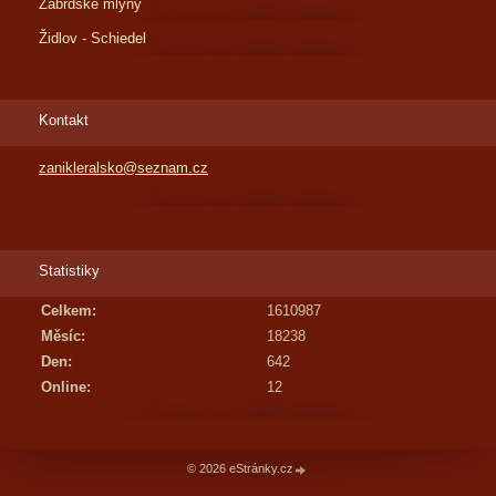
Zábrdské mlýny
Židlov - Schiedel
Kontakt
zanikleralsko@seznam.cz
Statistiky
Celkem:
1610987
Měsíc:
18238
Den:
642
Online:
12
© 2026 eStránky.cz