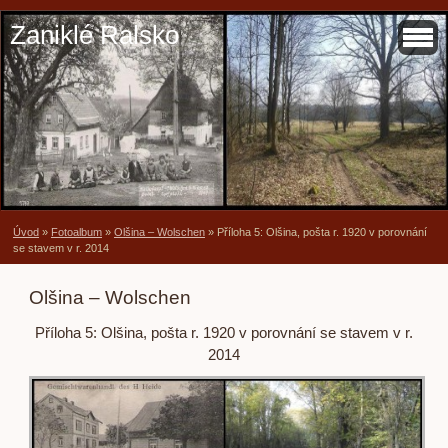
Zaniklé Ralsko
Úvod
»
Fotoalbum
»
Olšina – Wolschen
»
Příloha 5: Olšina, pošta r. 1920 v porovnání
se stavem v r. 2014
Olšina – Wolschen
Příloha 5: Olšina, pošta r. 1920 v porovnání se stavem v r.
2014