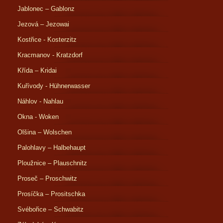
Jablonec – Gablonz
Jezová – Jezowai
Kostřice - Kosterzitz
Kracmanov - Kratzdorf
Křída – Kridai
Kuřívody - Hühnerwasser
Náhlov - Nahlau
Okna - Woken
Olšina – Wolschen
Palohlavy – Halbehaupt
Ploužnice – Plauschnitz
Proseč – Proschwitz
Prosíčka – Prositschka
Svébořice – Schwabitz