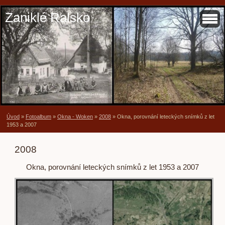
Zaniklé Ralsko
Úvod
»
Fotoalbum
»
Okna - Woken
»
2008
»
Okna, porovnání leteckých snímků z let
1953 a 2007
2008
Okna, porovnání leteckých snímků z let 1953 a 2007