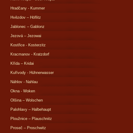
Hradčany - Kummer
Hvězdov – Höflitz
Jablonec – Gablonz
Jezová – Jezowai
Kostřice - Kosterzitz
Kracmanov - Kratzdorf
Křída – Kridai
Kuřívody - Hühnerwasser
Náhlov - Nahlau
Okna - Woken
Olšina – Wolschen
Palohlavy – Halbehaupt
Ploužnice – Plauschnitz
Proseč – Proschwitz