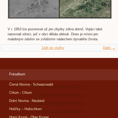
V r. 1953 lze pozorovat už jen zbytky zdiva domů. Vojáci také
narovnali silnici, jež v obci dělala oblouk. Dnes je místo jen
malebným údolím se zvláštním nádechem bývalého života.
Zpět do složky
Další →
Fotoalbum
Černá Novina - Schwarzwald
Chlum - Chlum
Dolní Novina - Neuland
Holičky – Hultschken
Horní Krupá - Ober Krupai