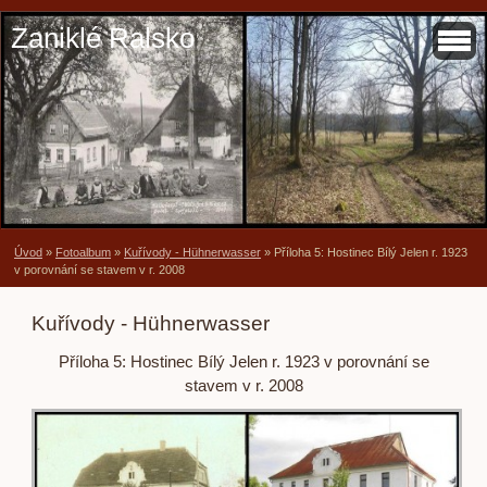
Zaniklé Ralsko
Úvod
»
Fotoalbum
»
Kuřívody - Hühnerwasser
»
Příloha 5: Hostinec Bílý Jelen r. 1923
v porovnání se stavem v r. 2008
Kuřívody - Hühnerwasser
Příloha 5: Hostinec Bílý Jelen r. 1923 v porovnání se
stavem v r. 2008