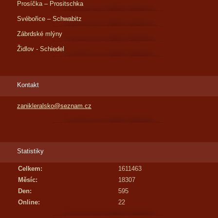
Prosíčka – Prositschka
Svébořice – Schwabitz
Zábrdské mlýny
Židlov - Schiedel
Kontakt
zanikleralsko@seznam.cz
Statistiky
Celkem:
1611463
Měsíc:
18307
Den:
595
Online:
22