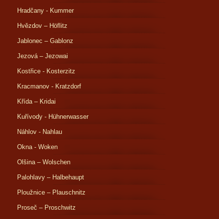
Hradčany - Kummer
Hvězdov – Höflitz
Jablonec – Gablonz
Jezová – Jezowai
Kostřice - Kosterzitz
Kracmanov - Kratzdorf
Křída – Kridai
Kuřívody - Hühnerwasser
Náhlov - Nahlau
Okna - Woken
Olšina – Wolschen
Palohlavy – Halbehaupt
Ploužnice – Plauschnitz
Proseč – Proschwitz