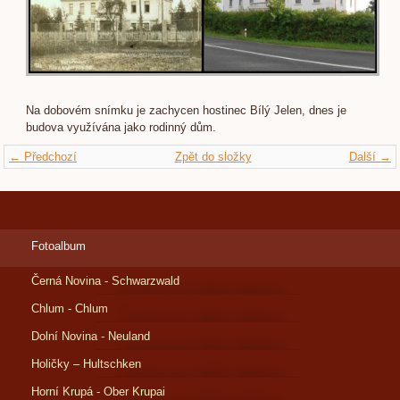
Na dobovém snímku je zachycen hostinec Bílý Jelen, dnes je
budova využívána jako rodinný dům.
← Předchozí
Zpět do složky
Další →
Fotoalbum
Černá Novina - Schwarzwald
Chlum - Chlum
Dolní Novina - Neuland
Holičky – Hultschken
Horní Krupá - Ober Krupai