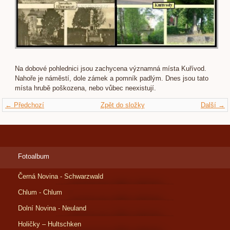
Na dobové pohlednici jsou zachycena významná místa Kuřívod.
Nahoře je náměstí, dole zámek a pomník padlým. Dnes jsou tato
místa hrubě poškozena, nebo vůbec neexistují.
← Předchozí
Zpět do složky
Další →
Fotoalbum
Černá Novina - Schwarzwald
Chlum - Chlum
Dolní Novina - Neuland
Holičky – Hultschken