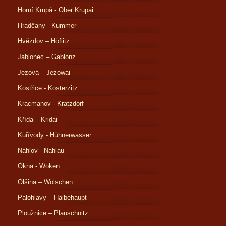
Horní Krupá - Ober Krupai
Hradčany - Kummer
Hvězdov – Höflitz
Jablonec – Gablonz
Jezová – Jezowai
Kostřice - Kosterzitz
Kracmanov - Kratzdorf
Křída – Kridai
Kuřívody - Hühnerwasser
Náhlov - Nahlau
Okna - Woken
Olšina – Wolschen
Palohlavy – Halbehaupt
Ploužnice – Plauschnitz