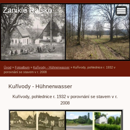
Zaniklé Ralsko
Úvod
»
Fotoalbum
»
Kuřívody - Hühnerwasser
»
Kuřívody, pohlednice r. 1932 v
porovnání se stavem v r. 2008
Kuřívody - Hühnerwasser
Kuřívody, pohlednice r. 1932 v porovnání se stavem v r.
2008