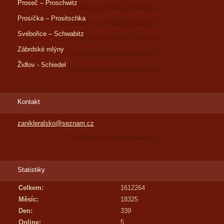
Proseč – Proschwitz
Prosíčka – Prositschka
Svébořice – Schwabitz
Zábrdské mlýny
Židlov - Schiedel
Kontakt
zanikleralsko@seznam.cz
Statistiky
Celkem:
1612264
Měsíc:
18325
Den:
339
Online:
5