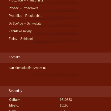
Ploužnice – Plauschnitz
Proseč – Proschwitz
Prosíčka – Prositschka
Svébořice – Schwabitz
Zábrdské mlýny
Židlov - Schiedel
Kontakt
zanikleralsko@seznam.cz
Statistiky
Celkem:
1610833
Měsíc:
18195