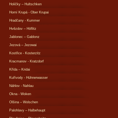
Holičky – Hultschken
Horní Krupá - Ober Krupai
Hradčany - Kummer
Hvězdov – Höflitz
Jablonec – Gablonz
Jezová – Jezowai
Kostřice - Kosterzitz
Kracmanov - Kratzdorf
Křída – Kridai
Kuřívody - Hühnerwasser
Náhlov - Nahlau
Okna - Woken
Olšina – Wolschen
Palohlavy – Halbehaupt