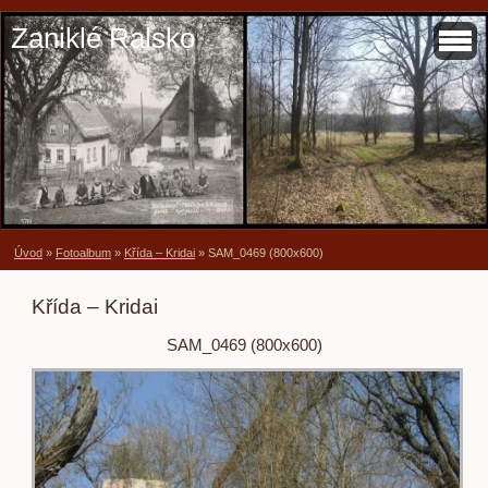
Zaniklé Ralsko
Úvod
»
Fotoalbum
»
Křída – Kridai
»
SAM_0469 (800x600)
Křída – Kridai
SAM_0469 (800x600)