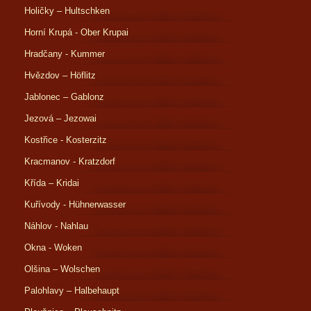
Holičky – Hultschken
Horní Krupá - Ober Krupai
Hradčany - Kummer
Hvězdov – Höflitz
Jablonec – Gablonz
Jezová – Jezowai
Kostřice - Kosterzitz
Kracmanov - Kratzdorf
Křída – Kridai
Kuřívody - Hühnerwasser
Náhlov - Nahlau
Okna - Woken
Olšina – Wolschen
Palohlavy – Halbehaupt