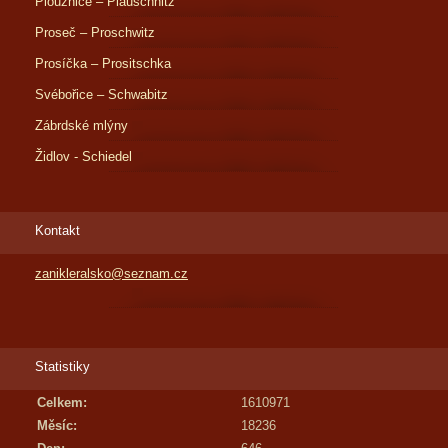
Ploužnice – Plauschnitz
Proseč – Proschwitz
Prosíčka – Prositschka
Svébořice – Schwabitz
Zábrdské mlýny
Židlov - Schiedel
Kontakt
zanikleralsko@seznam.cz
Statistiky
Celkem:
1610971
Měsíc:
18236