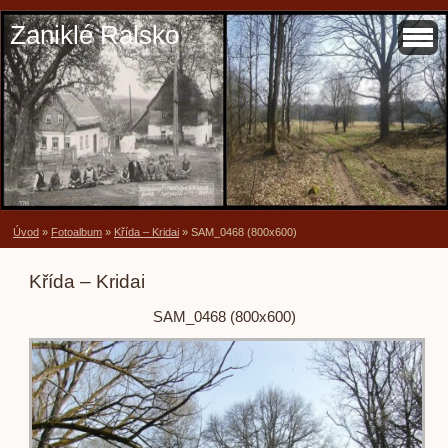
Zaniklé Ralsko
Úvod
»
Fotoalbum
»
Křída – Kridai
»
SAM_0468 (800x600)
Křída – Kridai
SAM_0468 (800x600)