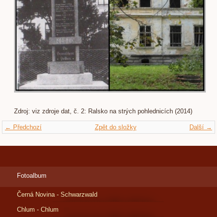
Zdroj: viz zdroje dat, č. 2: Ralsko na strých pohlednicích (2014)
← Předchozí
Zpět do složky
Další →
Fotoalbum
Černá Novina - Schwarzwald
Chlum - Chlum