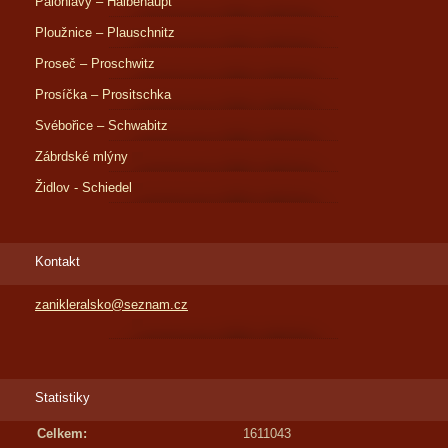
Palohlavy – Halbehaupt
Ploužnice – Plauschnitz
Proseč – Proschwitz
Prosíčka – Prositschka
Svébořice – Schwabitz
Zábrdské mlýny
Židlov - Schiedel
Kontakt
zanikleralsko@seznam.cz
Statistiky
Celkem:
1611043