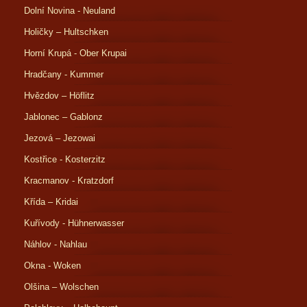
Dolní Novina - Neuland
Holičky – Hultschken
Horní Krupá - Ober Krupai
Hradčany - Kummer
Hvězdov – Höflitz
Jablonec – Gablonz
Jezová – Jezowai
Kostřice - Kosterzitz
Kracmanov - Kratzdorf
Křída – Kridai
Kuřívody - Hühnerwasser
Náhlov - Nahlau
Okna - Woken
Olšina – Wolschen