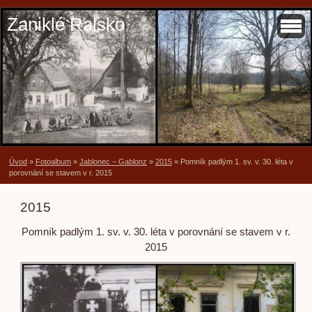
Zaniklé Ralsko
Úvod
»
Fotoalbum
»
Jablonec – Gablonz
»
2015
»
Pomník padlým 1. sv. v. 30. léta v
porovnání se stavem v r. 2015
2015
Pomník padlým 1. sv. v. 30. léta v porovnání se stavem v r.
2015