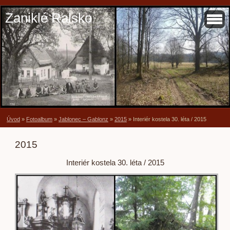
Zaniklé Ralsko
Úvod
»
Fotoalbum
»
Jablonec – Gablonz
»
2015
»
Interiér kostela 30. léta / 2015
2015
Interiér kostela 30. léta / 2015