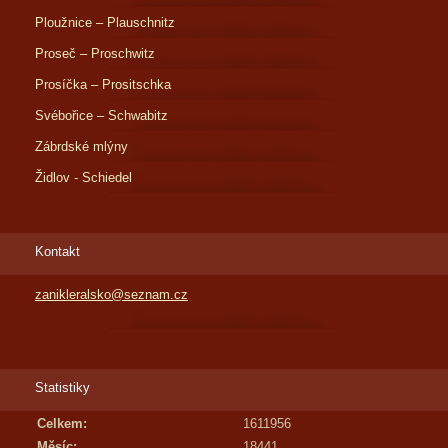
Ploužnice – Plauschnitz
Proseč – Proschwitz
Prosíčka – Prositschka
Svébořice – Schwabitz
Zábrdské mlýny
Židlov - Schiedel
Kontakt
zanikleralsko@seznam.cz
Statistiky
Celkem:
1611956
Měsíc:
18441