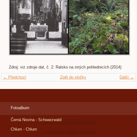
Zdroj: viz zdroje dat, č. 2: Ralsko na strých pohlednicích (2014)
← Předchozí
Zpět do složky
Další →
Fotoalbum
Černá Novina - Schwarzwald
Chlum - Chlum