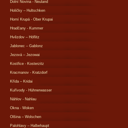
Dolní Novina - Neuland
Holičky – Hultschken
Horní Krupá - Ober Krupai
Hradčany - Kummer
Hvězdov – Höflitz
Jablonec – Gablonz
Jezová – Jezowai
Kostřice - Kosterzitz
Kracmanov - Kratzdorf
Křída – Kridai
Kuřívody - Hühnerwasser
Náhlov - Nahlau
Okna - Woken
Olšina – Wolschen
Palohlavy – Halbehaupt