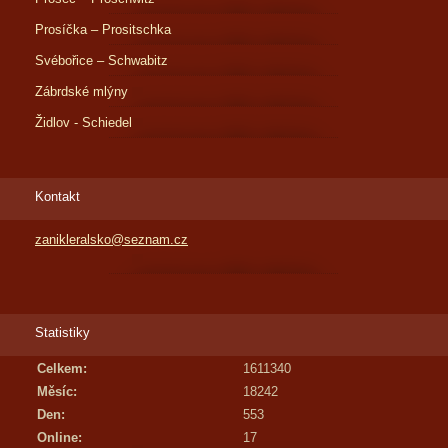
Prosíčka – Prositschka
Svébořice – Schwabitz
Zábrdské mlýny
Židlov - Schiedel
Kontakt
zanikleralsko@seznam.cz
Statistiky
Celkem:
1611340
Měsíc:
18242
Den:
553
Online:
17