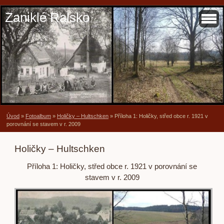
Zaniklé Ralsko
Úvod
»
Fotoalbum
»
Holičky – Hultschken
»
Příloha 1: Holičky, střed obce r. 1921 v
porovnání se stavem v r. 2009
Holičky – Hultschken
Příloha 1: Holičky, střed obce r. 1921 v porovnání se
stavem v r. 2009