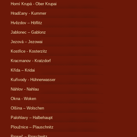
Horní Krupá - Ober Krupai
Hradčany - Kummer
Hvězdov – Höflitz
Jablonec – Gablonz
Jezová – Jezowai
Kostřice - Kosterzitz
Kracmanov - Kratzdorf
Křída – Kridai
Kuřívody - Hühnerwasser
Náhlov - Nahlau
Okna - Woken
Olšina – Wolschen
Palohlavy – Halbehaupt
Ploužnice – Plauschnitz
Proseč – Proschwitz