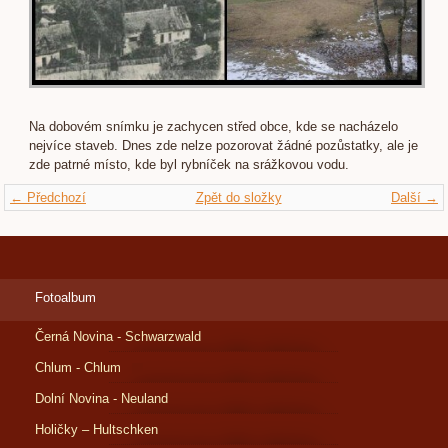
Na dobovém snímku je zachycen střed obce, kde se nacházelo
nejvíce staveb. Dnes zde nelze pozorovat žádné pozůstatky, ale je
zde patrné místo, kde byl rybníček na srážkovou vodu.
← Předchozí
Zpět do složky
Další →
Fotoalbum
Černá Novina - Schwarzwald
Chlum - Chlum
Dolní Novina - Neuland
Holičky – Hultschken