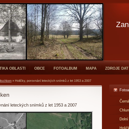
Zan
TIKA OBLASTI
OBCE
FOTOALBUM
MAPA
ZDROJE DAT
ltschken
»
Holičky, porovnání leteckých snímků z let 1953 a 2007
Foto
hken
Černá
vnání leteckých snímků z let 1953 a 2007
Chlu
Dolní
Holič