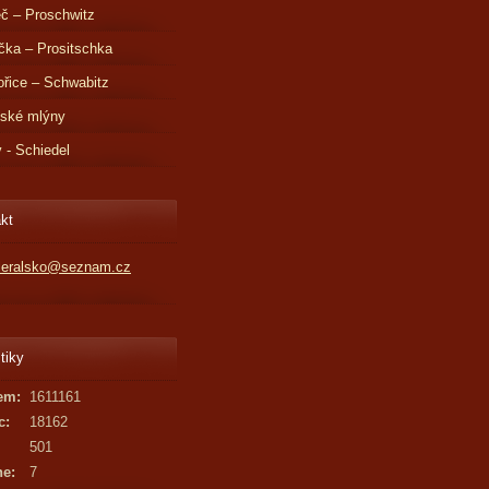
č – Proschwitz
čka – Prositschka
řice – Schwabitz
dské mlýny
v - Schiedel
kt
kleralsko@seznam.cz
tiky
em:
1611161
c:
18162
501
ne:
7