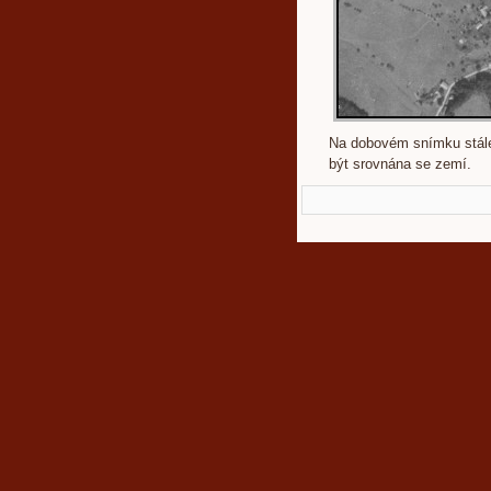
Na dobovém snímku stále
být srovnána se zemí.