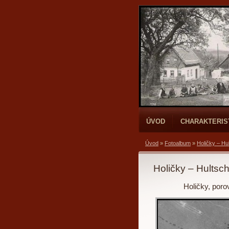
ÚVOD
CHARAKTERIS
Úvod
»
Fotoalbum
»
Holičky – Hu
Holičky – Hultsc
Holičky, poro