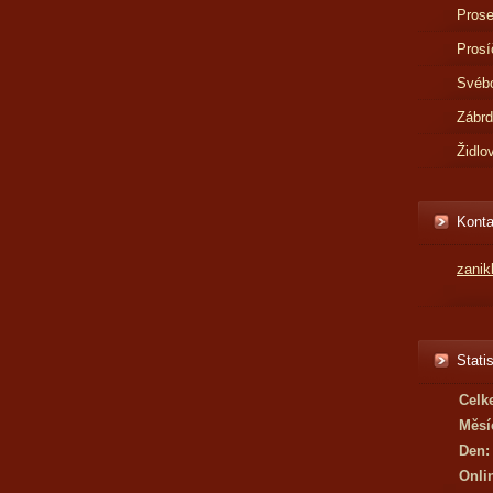
Prose
Prosí
Svébo
Zábr
Židlo
Konta
zani
Statis
Celk
Měsí
Den:
Onli