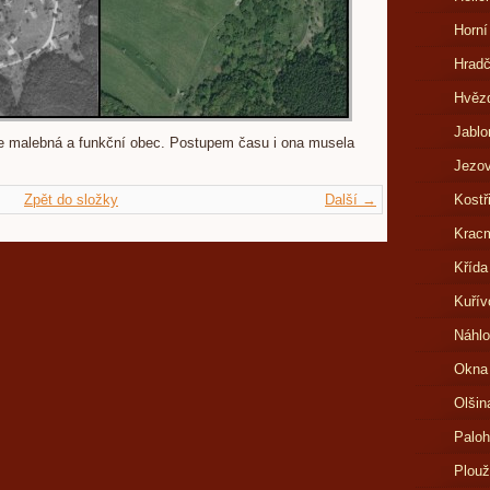
Horní
Hrad
Hvězd
Jablo
 malebná a funkční obec. Postupem času i ona musela
Jezov
Zpět do složky
Další →
Kostř
Kracm
Křída
Kuřív
Náhlo
Okna
Olšin
Paloh
Plouž