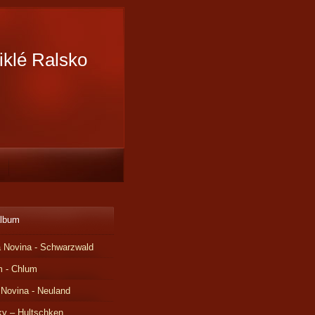
iklé Ralsko
album
 Novina - Schwarzwald
m - Chlum
 Novina - Neuland
ky – Hultschken