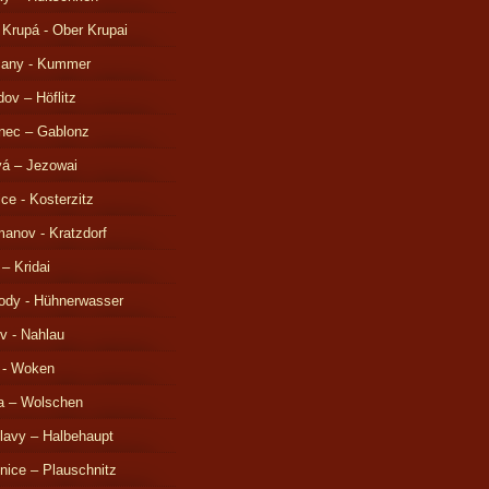
 Krupá - Ober Krupai
čany - Kummer
ov – Höflitz
nec – Gablonz
á – Jezowai
ice - Kosterzitz
anov - Kratzdorf
 – Kridai
ody - Hühnerwasser
v - Nahlau
 - Woken
a – Wolschen
lavy – Halbehaupt
nice – Plauschnitz