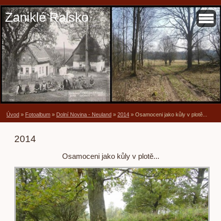
Zaniklé Ralsko
Úvod
»
Fotoalbum
»
Dolní Novina - Neuland
»
2014
»
Osamoceni jako kůly v plotě...
2014
Osamoceni jako kůly v plotě...