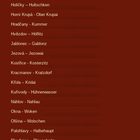
Holičky – Hultschken
Horní Krupá - Ober Krupai
Hradčany - Kummer
Hvězdov – Höflitz
Jablonec – Gablonz
Jezová – Jezowai
Kostřice - Kosterzitz
Kracmanov - Kratzdorf
Křída – Kridai
Kuřívody - Hühnerwasser
Náhlov - Nahlau
Okna - Woken
Olšina – Wolschen
Palohlavy – Halbehaupt