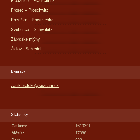
Ploužnice – Plauschnitz
Proseč – Proschwitz
Prosíčka – Prositschka
Svébořice – Schwabitz
Zábrdské mlýny
Židlov - Schiedel
Kontakt
zanikleralsko@seznam.cz
Statistiky
Celkem:
1610391
Měsíc:
17988