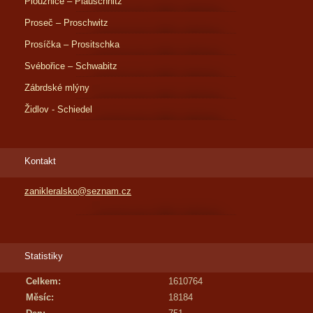
Ploužnice – Plauschnitz
Proseč – Proschwitz
Prosíčka – Prositschka
Svébořice – Schwabitz
Zábrdské mlýny
Židlov - Schiedel
Kontakt
zanikleralsko@seznam.cz
Statistiky
Celkem:
1610764
Měsíc:
18184