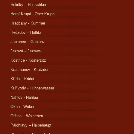
Holičky – Hultschken
Horní Krupá - Ober Krupai
Hradčany - Kummer
Hvězdov – Höflitz
Jablonec – Gablonz
Jezová – Jezowai
Kostřice - Kosterzitz
Kracmanov - Kratzdorf
Křída – Kridai
Kuřívody - Hühnerwasser
Náhlov - Nahlau
Okna - Woken
Olšina – Wolschen
Palohlavy – Halbehaupt