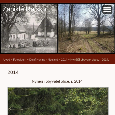
Zaniklé Ralsko
Úvod
»
Fotoalbum
»
Dolní Novina - Neuland
»
2014
»
Nynější obyvatel obce, r. 2014.
2014
Nynější obyvatel obce, r. 2014.