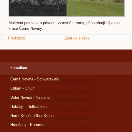
Malebná pastvina a původní vzrostlé stromy, připomínají bývalou
krásu Černé Noviny.
← Předchozí
Zpět do složky
Fotoalbum
Černá Novina - Schwarzwald
Chlum - Chlum
Dolní Novina - Neuland
Holičky – Hultschken
Horní Krupá - Ober Krupai
Hradčany - Kummer