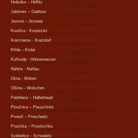
Hvězdov – Höflitz
Jablonec – Gablonz
Jezová – Jezowai
Kostřice - Kosterzitz
Kracmanov - Kratzdorf
Křída – Kridai
Kuřívody - Hühnerwasser
Náhlov - Nahlau
Okna - Woken
Olšina – Wolschen
Palohlavy – Halbehaupt
Ploužnice – Plauschnitz
Proseč – Proschwitz
Prosíčka – Prositschka
Svébořice – Schwabitz