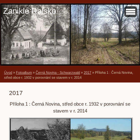
Zaniklé Ralsko
Úvod
»
Fotoalbum
»
Černá Novina - Schwarzwald
»
2017
»
Příloha 1 : Černá Novina,
střed obce r. 1932 v porovnání se stavem v r. 2014
2017
Příloha 1 : Černá Novina, střed obce r. 1932 v porovnání se
stavem v r. 2014