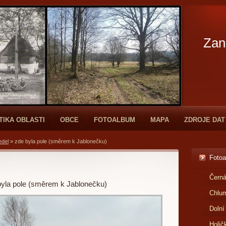
Zan
TIKA OBLASTI
OBCE
FOTOALBUM
MAPA
ZDROJE DAT
edel
»
zde byla pole (směrem k Jablonečku)
Foto
Černá
byla pole (směrem k Jablonečku)
Chlu
Dolní
Holič