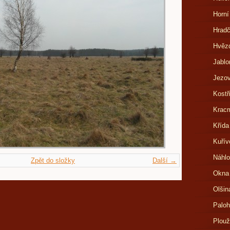
Horní
Hrad
Hvězd
Jablo
Jezov
Kostř
Kracm
Křída
Kuřív
Náhlo
Zpět do složky
Další →
Okna
Olšin
Paloh
Plouž