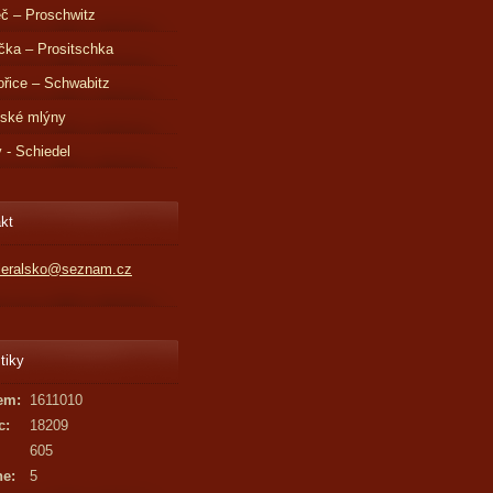
č – Proschwitz
čka – Prositschka
řice – Schwabitz
dské mlýny
v - Schiedel
kt
kleralsko@seznam.cz
tiky
em:
1611010
c:
18209
605
ne:
5