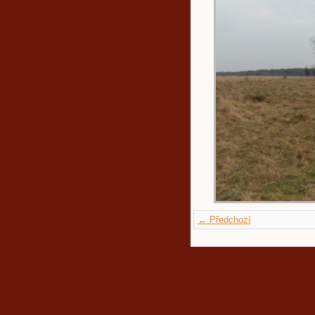
← Předchozí