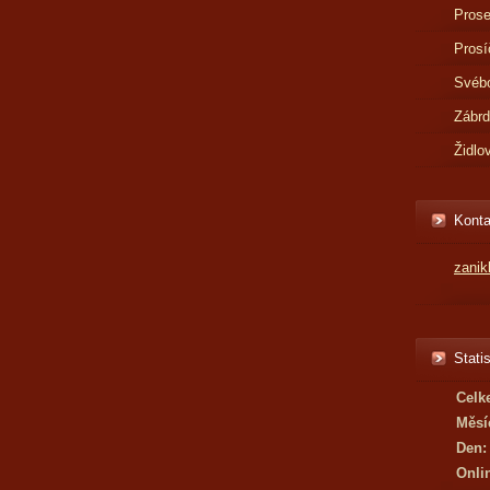
Prose
Prosí
Svébo
Zábr
Židlo
Konta
zani
Statis
Celk
Měsí
Den:
Onli