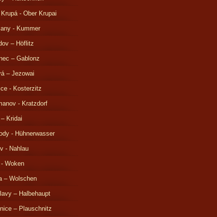
 Krupá - Ober Krupai
čany - Kummer
ov – Höflitz
nec – Gablonz
á – Jezowai
ice - Kosterzitz
anov - Kratzdorf
 – Kridai
ody - Hühnerwasser
v - Nahlau
 - Woken
a – Wolschen
lavy – Halbehaupt
nice – Plauschnitz