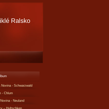
iklé Ralsko
album
 Novina - Schwarzwald
m - Chlum
 Novina - Neuland
ky – Hultschken