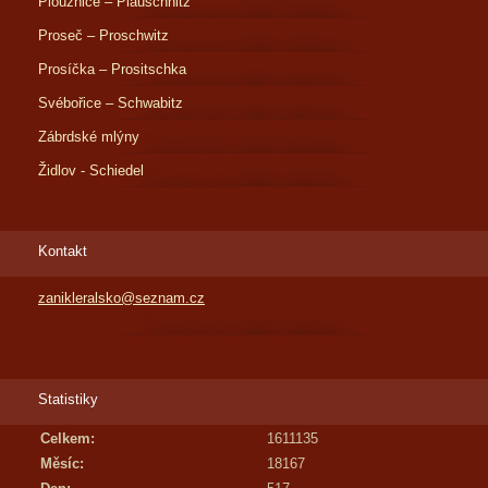
Ploužnice – Plauschnitz
Proseč – Proschwitz
Prosíčka – Prositschka
Svébořice – Schwabitz
Zábrdské mlýny
Židlov - Schiedel
Kontakt
zanikleralsko@seznam.cz
Statistiky
Celkem:
1611135
Měsíc:
18167