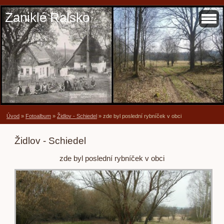
Zaniklé Ralsko
Úvod
»
Fotoalbum
»
Židlov - Schiedel
»
zde byl poslední rybníček v obci
Židlov - Schiedel
zde byl poslední rybníček v obci