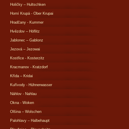
Holičky – Hultschken
Horní Krupá - Ober Krupai
Hradčany - Kummer
Hvězdov – Höflitz
Jablonec – Gablonz
Jezová – Jezowai
Kostřice - Kosterzitz
Kracmanov - Kratzdorf
Křída – Kridai
Kuřívody - Hühnerwasser
Náhlov - Nahlau
Okna - Woken
Olšina – Wolschen
Palohlavy – Halbehaupt