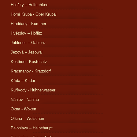
Holičky – Hultschken
Horní Krupá - Ober Krupai
Hradčany - Kummer
Hvězdov – Höflitz
Jablonec – Gablonz
Jezová – Jezowai
Kostřice - Kosterzitz
Kracmanov - Kratzdorf
Křída – Kridai
Kuřívody - Hühnerwasser
Náhlov - Nahlau
Okna - Woken
Olšina – Wolschen
Palohlavy – Halbehaupt