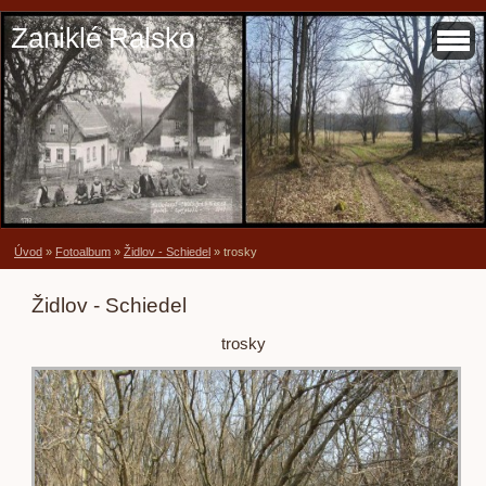
Zaniklé Ralsko
Úvod
»
Fotoalbum
»
Židlov - Schiedel
»
trosky
Židlov - Schiedel
trosky