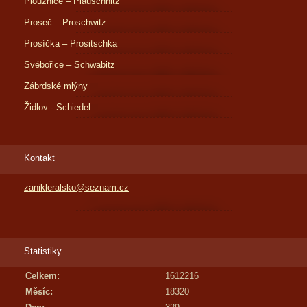
Ploužnice – Plauschnitz
Proseč – Proschwitz
Prosíčka – Prositschka
Svébořice – Schwabitz
Zábrdské mlýny
Židlov - Schiedel
Kontakt
zanikleralsko@seznam.cz
Statistiky
Celkem:
1612216
Měsíc:
18320